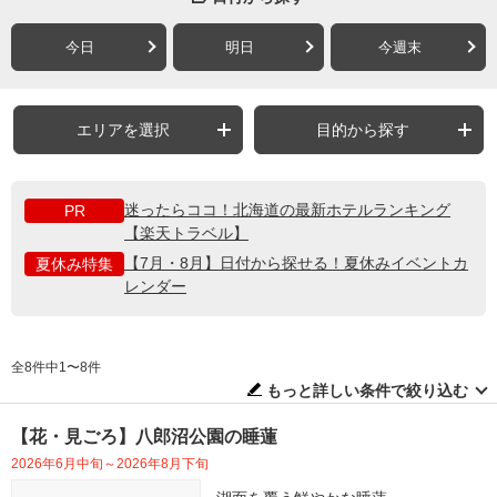
今日
明日
今週末
エリアを選択
目的から探す
迷ったらココ！北海道の最新ホテルランキング
PR
【楽天トラベル】
【7月・8月】日付から探せる！夏休みイベントカ
夏休み特集
レンダー
全8件中1〜8件
もっと詳しい条件で絞り込む
【花・見ごろ】八郎沼公園の睡蓮
2026年6月中旬～2026年8月下旬