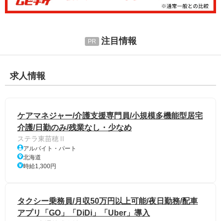
注目情報
求人情報
ケアマネジャー/介護支援専門員/小規模多機能型居宅
介護/日勤のみ/残業なし・少なめ
ステラ東苗穂Ⅱ
アルバイト・パート
北海道
時給1,300円
タクシー乗務員/月収50万円以上可能/夜日勤務/配車
アプリ「GO」「DiDi」「Uber」導入