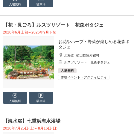
入場無料
駐車場
【花・見ごろ】ルスツリゾート 花森ポタジェ
2026年6月上旬～2026年9月下旬
お花やハーブ・野菜が楽しめる花森ポ
タジェ
北海道
虻田郡留寿都村
ルスツリゾート 花森ポタジェ
入場無料
体験イベント・アクティビティ
入場無料
駐車場
【海水浴】七重浜海水浴場
2026年7月25日(土)～8月16日(日)