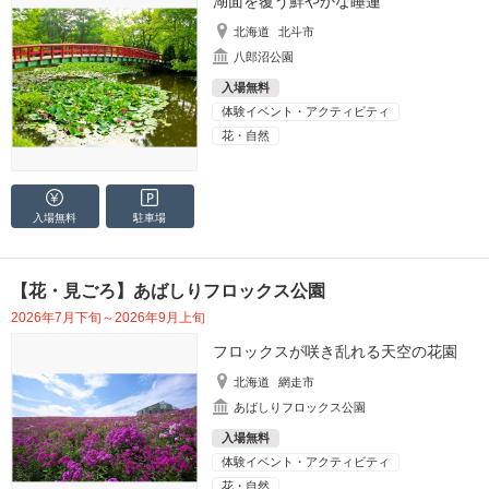
湖面を覆う鮮やかな睡蓮
北海道
北斗市
八郎沼公園
入場無料
体験イベント・アクティビティ
花・自然
入場無料
駐車場
【花・見ごろ】あばしりフロックス公園
2026年7月下旬～2026年9月上旬
フロックスが咲き乱れる天空の花園
北海道
網走市
あばしりフロックス公園
入場無料
体験イベント・アクティビティ
花・自然