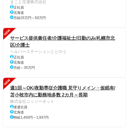
まこと交通株式会社
正社員
北海道
月給25万円～50万円
NEW
サービス提供責任者/介護福祉士/日勤のみ/札幌市北
区/介護士
ヘルパーステーションととのう
正社員
北海道
月給～35万円
NEW
週1回～OK/夜勤専従介護職 見守りメイン・仮眠有/
苫小牧市内に勤務地多数 2カ月～長期
株式会社ニッソーネット
派遣社員
北海道
時給1,450円～1,937円