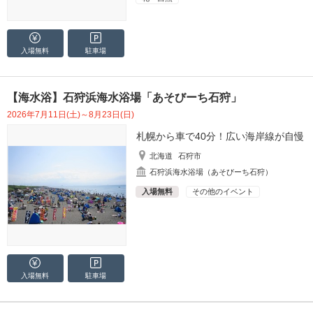
入場無料
駐車場
【海水浴】石狩浜海水浴場「あそびーち石狩」
2026年7月11日(土)～8月23日(日)
札幌から車で40分！広い海岸線が自慢
北海道
石狩市
石狩浜海水浴場（あそびーち石狩）
入場無料
その他のイベント
入場無料
駐車場