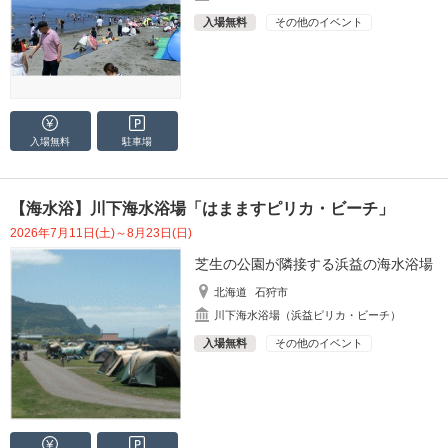
入場無料
その他のイベント
入場無料
駐車場
【海水浴】川下海水浴場「はまますピリカ・ビーチ」
2026年7月11日(土)～8月23日(日)
芝生の公園が隣接する浜益の海水浴場
北海道
石狩市
川下海水浴場（浜益ピリカ・ビーチ）
入場無料
その他のイベント