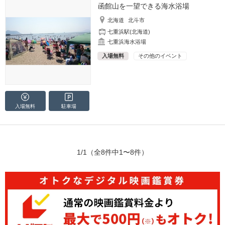
函館山を一望できる海水浴場
北海道
北斗市
七重浜駅(北海道)
七重浜海水浴場
入場無料
その他のイベント
入場無料
駐車場
1/1
（全8件中1〜8件）