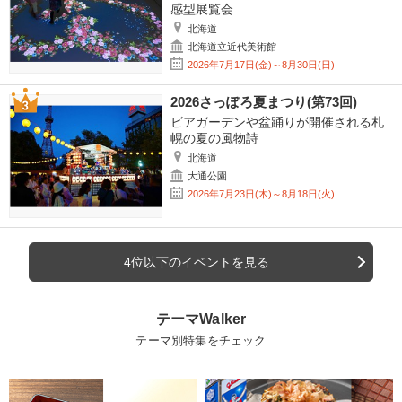
感型展覧会
北海道
北海道立近代美術館
2026年7月17日(金)～8月30日(日)
2026さっぽろ夏まつり(第73回)
ビアガーデンや盆踊りが開催される札
幌の夏の風物詩
北海道
大通公園
2026年7月23日(木)～8月18日(火)
4位以下のイベントを見る
テーマWalker
テーマ別特集をチェック