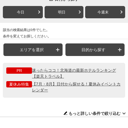
今日
明日
今週末
該当の検索結果は0件でした。
条件を変えてお探しください。
エリアを選択
目的から探す
迷ったらココ！北海道の最新ホテルランキング
PR
【楽天トラベル】
【7月・8月】日付から探せる！夏休みイベントカ
夏休み特集
レンダー
もっと詳しい条件で絞り込む