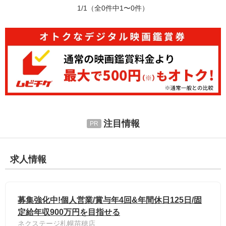
1/1
（全0件中1〜0件）
注目情報
求人情報
募集強化中!個人営業/賞与年4回&年間休日125日/固
定給年収900万円を目指せる
ネクステージ札幌苗穂店