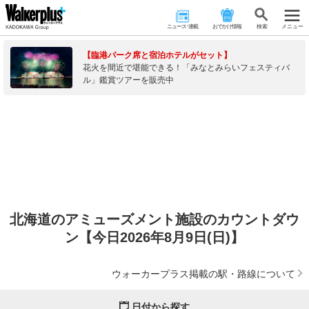
ニュース･連載
おでかけ情報
検 索
メニュー
【臨港パーク席と宿泊ホテルがセット】
花火を間近で堪能できる！「みなとみらいフェスティバ
ル」鑑賞ツアーを販売中
北海道のアミューズメント施設のカウントダウ
ン【今日2026年8月9日(日)】
ウォーカープラス掲載の駅・路線について
日付から探す