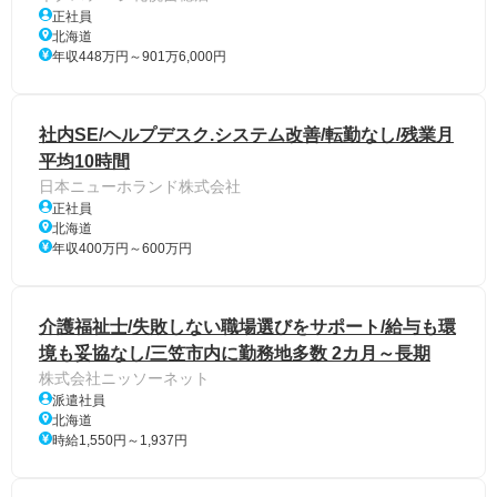
正社員
北海道
年収448万円～901万6,000円
社内SE/ヘルプデスク.システム改善/転勤なし/残業月
平均10時間
日本ニューホランド株式会社
正社員
北海道
年収400万円～600万円
介護福祉士/失敗しない職場選びをサポート/給与も環
境も妥協なし/三笠市内に勤務地多数 2カ月～長期
株式会社ニッソーネット
派遣社員
北海道
時給1,550円～1,937円