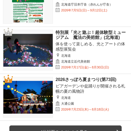
北海道庁旧本庁舎（赤れんが庁舎）
2026年7月5日(日)～9月12日(土)
特別展「光と遊ぶ！超体験型ミュー
ジアム 魔法の美術館」(北海道)
体を使って楽しめる、光とアートの体
感型展覧会
北海道
北海道立近代美術館
2026年7月17日(金)～8月30日(日)
2026さっぽろ夏まつり(第73回)
ビアガーデンや盆踊りが開催される札
幌の夏の風物詩
北海道
大通公園
2026年7月23日(木)～8月18日(火)