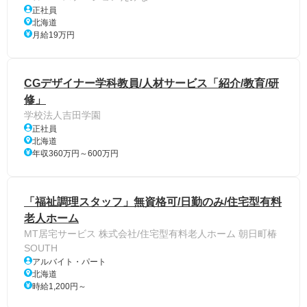
正社員
北海道
月給19万円
CGデザイナー学科教員/人材サービス「紹介/教育/研
修」
学校法人吉田学園
正社員
北海道
年収360万円～600万円
「福祉調理スタッフ」無資格可/日勤のみ/住宅型有料
老人ホーム
MT居宅サービス 株式会社/住宅型有料老人ホーム 朝日町椿
SOUTH
アルバイト・パート
北海道
時給1,200円～