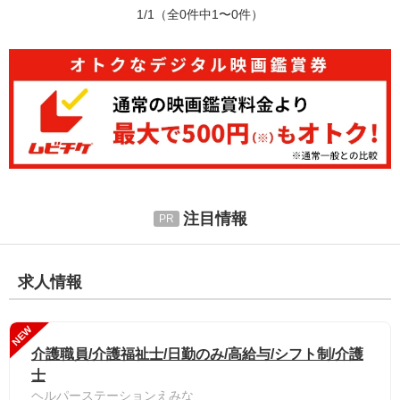
1/1
（全0件中1〜0件）
注目情報
求人情報
NEW
介護職員/介護福祉士/日勤のみ/高給与/シフト制/介護
士
ヘルパーステーションえみな