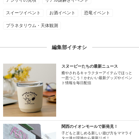
アジサイの見頃
リアル謎解きイベント
スイーツイベント
お酒イベント
恐竜イベント
プラネタリウム・天体観測
編集部イチオシ
スヌーピーたちの最新ニュース
癒やされるキャラクターアイテムでほっと
一息つこう！かわいい最新グッズやイベン
ト情報を毎日配信
関西のイオンモールで新発見！
子どもと楽しめる新しい遊び方をママライ
ター達が現地から最新リポ！