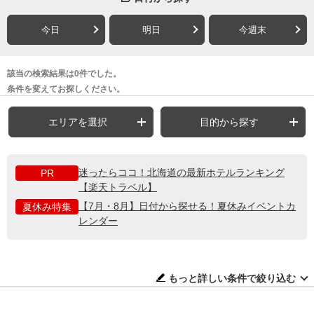
今日
明日
今週末
該当の検索結果は0件でした。
条件を変えてお探しください。
エリアを選択
目的から探す
迷ったらココ！北海道の最新ホテルランキング
PR
【楽天トラベル】
【7月・8月】日付から探せる！夏休みイベントカ
夏休み特集
レンダー
もっと詳しい条件で絞り込む