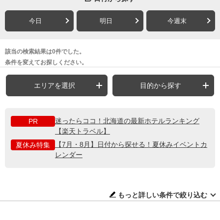
今日
明日
今週末
該当の検索結果は0件でした。
条件を変えてお探しください。
エリアを選択
目的から探す
迷ったらココ！北海道の最新ホテルランキング
PR
【楽天トラベル】
【7月・8月】日付から探せる！夏休みイベントカ
夏休み特集
レンダー
もっと詳しい条件で絞り込む