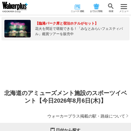
ニュース･連載
おでかけ情報
検 索
メニュー
【臨港パーク席と宿泊ホテルがセット】
花火を間近で堪能できる！「みなとみらいフェスティバ
ル」鑑賞ツアーを販売中
北海道のアミューズメント施設のスポーツイベ
ント【今日2026年8月6日(木)】
ウォーカープラス掲載の駅・路線について
日付から探す