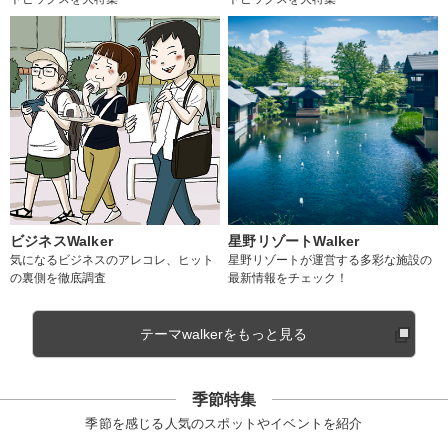
ビジネスWalker
星野リゾートWalker
気になるビジネスのアレコレ、ヒット
星野リゾートが運営する多彩な施設の
の裏側を徹底調査
最新情報をチェック！
テーマwalkerをもっと見る
季節特集
季節を感じる人気のスポットやイベントを紹介