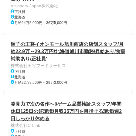
Visionary Japan株式会社
正社員
北海道
月給24万5,000円～36万5,000円
餃子の王将イオンモール旭川西店の店舗スタッフ/月
給22.9万～29.3万円/北海道旭川市勤務/昇給あり/食事
補助あり/正社員'
株式会社王将フードサービス
正社員
北海道
月給22万9,500円～29万3,000円
発見力で次の名作へ!/ゲーム品質検証スタッフ/年間
休日125日の好環境/月収35万円を目指せる環境/週2
日しっかり休める
株式会社C-Link
正社員