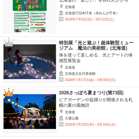
北海道の「楽しい」を赤れんがから
北海道
北海道庁旧本庁舎（赤れんが庁舎）
2026年7月5日(日)～9月12日(土)
特別展「光と遊ぶ！超体験型ミュー
ジアム 魔法の美術館」(北海道)
体を使って楽しめる、光とアートの体
感型展覧会
北海道
北海道立近代美術館
2026年7月17日(金)～8月30日(日)
2026さっぽろ夏まつり(第73回)
ビアガーデンや盆踊りが開催される札
幌の夏の風物詩
北海道
大通公園
2026年7月23日(木)～8月18日(火)