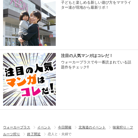
子どもと楽しめる新しい遊び方をママライ
ター達が現地から最新リポ！
注目の人気マンガはコレだ！
ウォーカープラスで今一番読まれている話
題作をチェック!!
ウォーカープラス
イベント
今日開催
北海道のイベント
味覚狩り・フ
ルーツ狩り
終了間近
恋人と・夫婦で