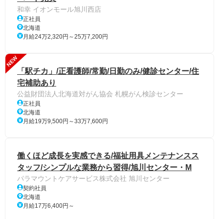
和幸 イオンモール旭川西店
正社員
北海道
月給24万2,320円～25万7,200円
NEW
「駅チカ」/正看護師/常勤/日勤のみ/健診センター/住
宅補助あり
公益財団法人北海道対がん協会 札幌がん検診センター
正社員
北海道
月給19万9,500円～33万7,600円
働くほど成長を実感できる/福祉用具メンテナンスス
タッフ/シンプルな業務から習得/旭川センター・M
パラマウントケアサービス株式会社 旭川センター
契約社員
北海道
月給17万6,400円～