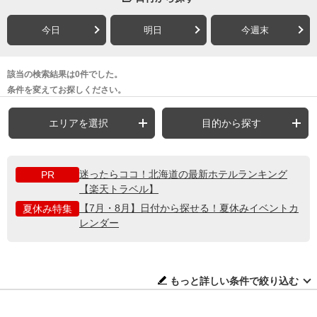
今日
明日
今週末
該当の検索結果は0件でした。
条件を変えてお探しください。
エリアを選択
目的から探す
迷ったらココ！北海道の最新ホテルランキング
PR
【楽天トラベル】
【7月・8月】日付から探せる！夏休みイベントカ
夏休み特集
レンダー
もっと詳しい条件で絞り込む