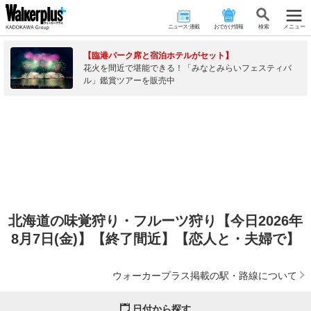
ニュース･連載
おでかけ情報
検 索
メニュー
【臨港パーク席と宿泊ホテルがセット】
花火を間近で堪能できる！「みなとみらいフェスティバ
ル」鑑賞ツアーを販売中
北海道の味覚狩り・フルーツ狩り【今日2026年
8月7日(金)】【終了間近】【恋人と・夫婦で】
ウォーカープラス掲載の駅・路線について
日付から探す