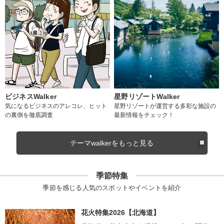
ビジネスWalker
星野リゾートWalker
気になるビジネスのアレコレ、ヒット
星野リゾートが運営する多彩な施設の
の裏側を徹底調査
最新情報をチェック！
テーマwalkerをもっと見る
季節特集
季節を感じる人気のスポットやイベントを紹介
花火特集2026【北海道】