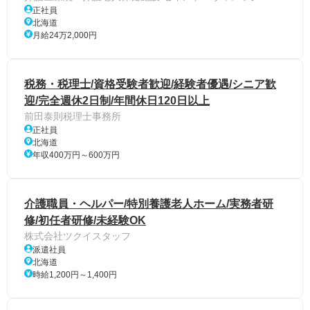
正社員
北海道
月給24万2,000円
税務・税理士/資格受験者歓迎/経験者優遇/シニア歓
迎/完全週休2日制/年間休日120日以上
前田泰則税理士事務所
正社員
北海道
年収400万円～600万円
介護職員・ヘルパー/特別養護老人ホーム/実務者研
修/初任者研修/未経験OK
株式会社ツクイスタッフ
派遣社員
北海道
時給1,200円～1,400円