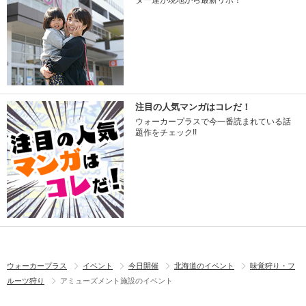
ター達が現地から最新リポ！
注目の人気マンガはコレだ！
ウォーカープラスで今一番読まれている話
題作をチェック!!
ウォーカープラス
イベント
今日開催
北海道のイベント
味覚狩り・フ
ルーツ狩り
アミューズメント施設のイベント