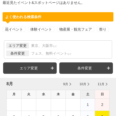
最近見たイベント&スポットページはありません。
よく使われる検索条件
花イベント
体験イベント
物産展・観光フェア
祭り
エリア変更
東京、大阪市
など
条件変更
フェス、無料イベント
など
エリア変更
条件変更
8月
9月
10月
11月
月
火
水
木
金
土
日
1
2