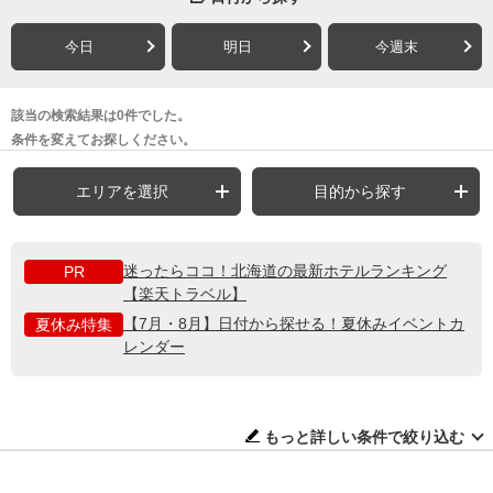
今日
明日
今週末
該当の検索結果は0件でした。
条件を変えてお探しください。
エリアを選択
目的から探す
迷ったらココ！北海道の最新ホテルランキング
PR
【楽天トラベル】
【7月・8月】日付から探せる！夏休みイベントカ
夏休み特集
レンダー
もっと詳しい条件で絞り込む