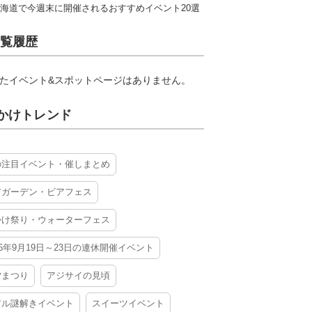
海道で今週末に開催されるおすすめイベント20選
覧履歴
たイベント&スポットページはありません。
かけトレンド
の注目イベント・催しまとめ
アガーデン・ビアフェス
かけ祭り・ウォーターフェス
26年9月19日～23日の連休開催イベント
夕まつり
アジサイの見頃
アル謎解きイベント
スイーツイベント