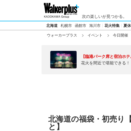
次の楽しいが見つかる。
北海道
札幌市
函館市
旭川市
花火特集
夏休
ウォーカープラス
イベント
今日開催
【臨港パーク席と宿泊ホテ
花火を間近で堪能できる！
北海道の福袋・初売り【今
と】