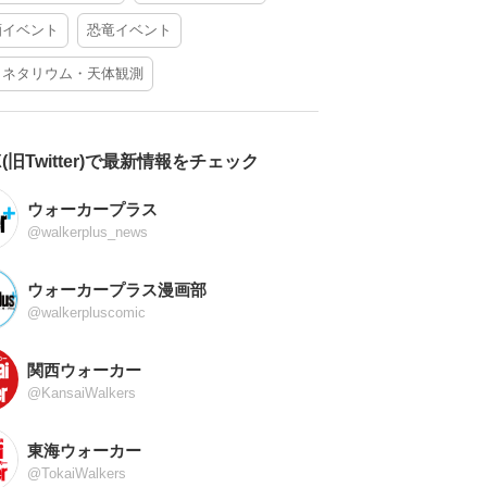
酒イベント
恐竜イベント
ラネタリウム・天体観測
X(旧Twitter)で最新情報をチェック
ウォーカープラス
@walkerplus_news
ウォーカープラス漫画部
@walkerpluscomic
関西ウォーカー
@KansaiWalkers
東海ウォーカー
@TokaiWalkers