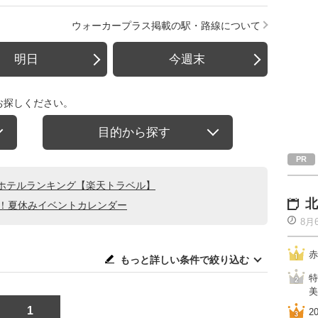
ウォーカープラス掲載の駅・路線について
明日
今週末
お探しください。
目的から探す
ホテルランキング【楽天トラベル】
北
る！夏休みイベントカレンダー
8月
赤
もっと詳しい条件で絞り込む
特
美
1
2