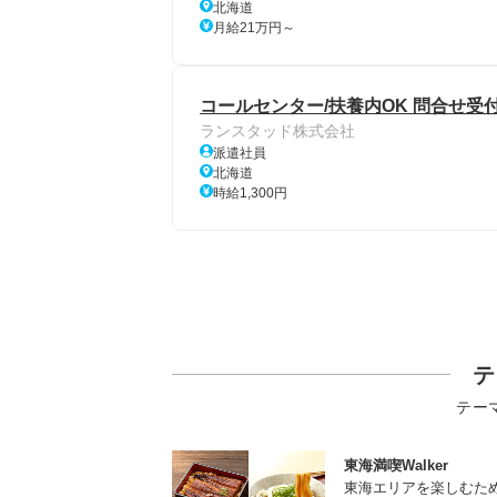
北海道
月給21万円～
コールセンター/扶養内OK 問合せ受
ランスタッド株式会社
派遣社員
北海道
時給1,300円
テ
テー
東海満喫Walker
東海エリアを楽しむた