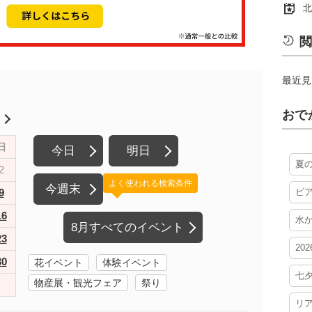
北
閲
最近見
おで
月
日
今日
明日
夏
2
よく使われる検索条件
今週末
9
ビ
16
水
8月すべてのイベント
23
20
30
花イベント
体験イベント
七
物産展・観光フェア
祭り
リ