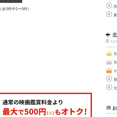
恐
1（全0件中1〜0件）
夏
北
8月
北
百
サ
我
北
お