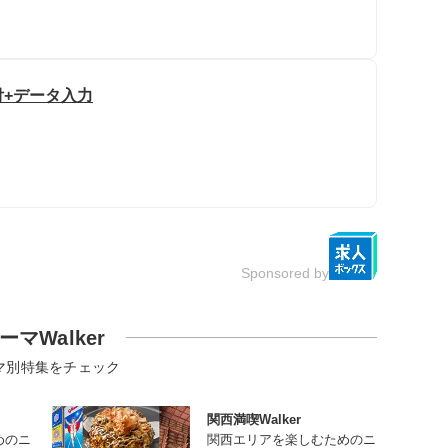
付+データ入力
Sponsored by
ーマWalker
マ別特集をチェック
関西満喫Walker
めのニ
関西エリアを楽しむためのニ