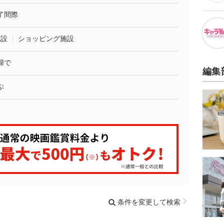
了間際
施設
ショッピング施設
婦で
編集
ぶ
条件を変更して検索