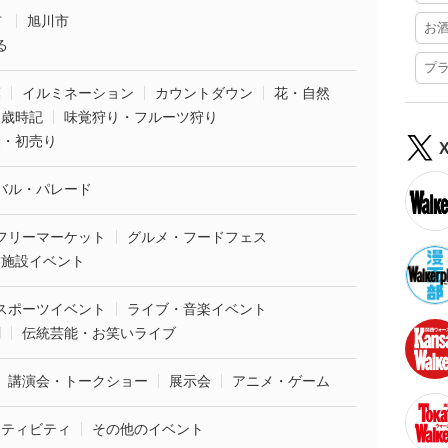
市
旭川市
お
る
プ
葉
イルミネーション
カウントダウン
花・自然
・歳時記
味覚狩り・フルーツ狩り
袋・初売り
バル・パレード
フリーマーケット
グルメ・フードフェス
業施設イベント
スポーツイベント
ライブ・音楽イベント
劇
伝統芸能・お笑いライブ
講演会・トークショー
展示会
アニメ・ゲーム
クティビティ
その他のイベント