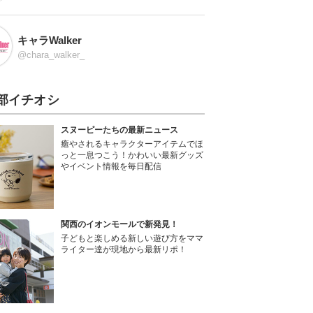
キャラWalker
@chara_walker_
部イチオシ
スヌーピーたちの最新ニュース
癒やされるキャラクターアイテムでほ
っと一息つこう！かわいい最新グッズ
やイベント情報を毎日配信
関西のイオンモールで新発見！
子どもと楽しめる新しい遊び方をママ
ライター達が現地から最新リポ！