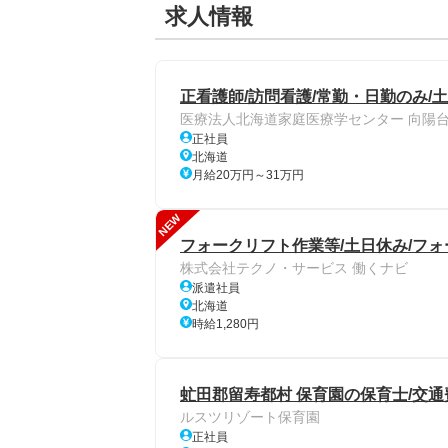
求人情報
正看護師/訪問看護/常勤・日勤のみ/
医療法人北海道家庭医療学センター 向陽
正社員
北海道
月給20万円～31万円
NEW
フォークリフト作業等/土日休み/フ
株式会社テクノ・サービス 働くナビ
派遣社員
北海道
時給1,280円
虻田郡留寿都村 保育園の保育士/交通
ルスツリゾート保育園
正社員