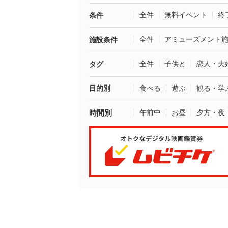
全件
無料イベント
終
条件
全件
アミューズメント
施設条件
全件
子供と
恋人・夫
タグ
目的別
食べる
遊ぶ
観る・学
時間別
午前中
お昼
夕方・夜