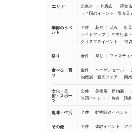
エリア
北海道
札幌市
函館
→全国のイベント一覧を見
全件
花見
花火
紅
季節のイベ
ント
ライトアップ
年中行事
クリスマスイベント
福
全件
祭り
フェスティ
祭り
全件
バーゲンセール
食べる・買
う
物産展・観光フェア
商
全件
美術展・博物展
文化・芸
術・スポー
映画イベント
舞台・演
ツ
全件
動物関連イベント
趣味・生活
全件
体験イベント・ア
その他