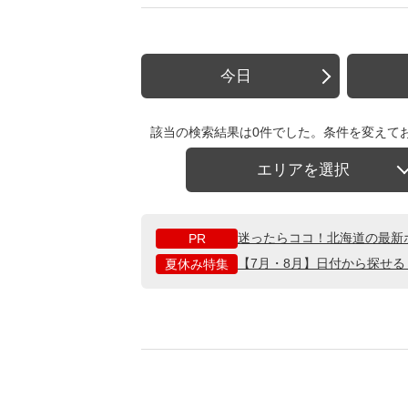
今日
該当の検索結果は0件でした。条件を変えて
エリアを選択
迷ったらココ！北海道の最新
PR
【7月・8月】日付から探せ
夏休み特集