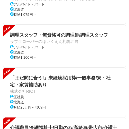
アルバイト・パート
北海道
時給1,075円～
NEW
調理スタッフ・無資格可の調理師/調理スタッフ
ラブクローバーのほいくえん札幌西野
アルバイト・パート
北海道
時給1,100円～
NEW
「まだ間に合う!」未経験採用枠/一般事務/寮・社
宅・家賃補助あり
株式会社RIOT
正社員
北海道
月給25万円～40万円
NEW
介護職員/介護福祉士/日勤のみ/高給与/帯広市/介護士