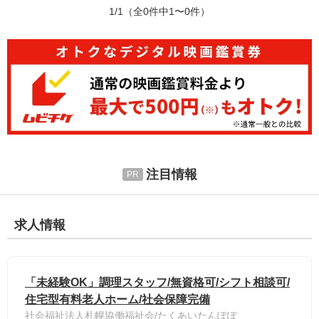
1/1
（全0件中1〜0件）
注目情報
求人情報
「未経験OK」調理スタッフ/無資格可/シフト相談可/
住宅型有料老人ホーム/社会保障完備
社会福祉法人札幌協働福祉会/たくあいたんぽぽ