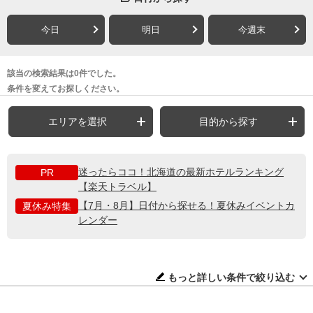
今日
明日
今週末
該当の検索結果は0件でした。
条件を変えてお探しください。
エリアを選択
目的から探す
迷ったらココ！北海道の最新ホテルランキング
PR
【楽天トラベル】
【7月・8月】日付から探せる！夏休みイベントカ
夏休み特集
レンダー
もっと詳しい条件で絞り込む