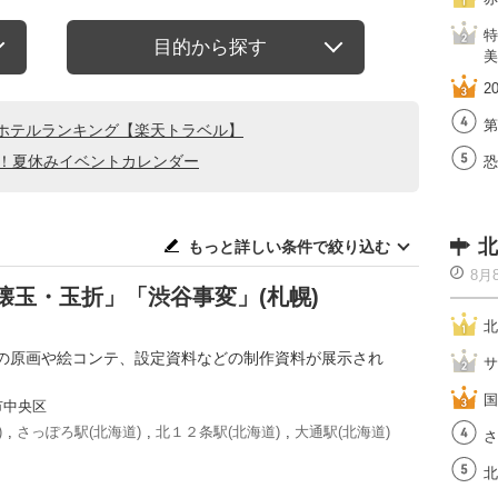
特
目的から探す
美
2
第
ホテルランキング【楽天トラベル】
る！夏休みイベントカレンダー
恐
北
もっと詳しい条件で絞り込む
8月
懐玉・玉折」「渋谷事変」(札幌)
北
の原画や絵コンテ、設定資料などの制作資料が展示され
サ
国
市中央区
)
,
さっぽろ駅(北海道)
,
北１２条駅(北海道)
,
大通駅(北海道)
さ
北