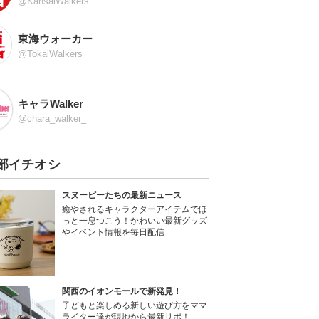
@KansaiWalkers
東海ウォーカー
@TokaiWalkers
キャラWalker
@chara_walker_
部イチオシ
スヌーピーたちの最新ニュース
癒やされるキャラクターアイテムでほ
っと一息つこう！かわいい最新グッズ
やイベント情報を毎日配信
関西のイオンモールで新発見！
子どもと楽しめる新しい遊び方をママ
ライター達が現地から最新リポ！