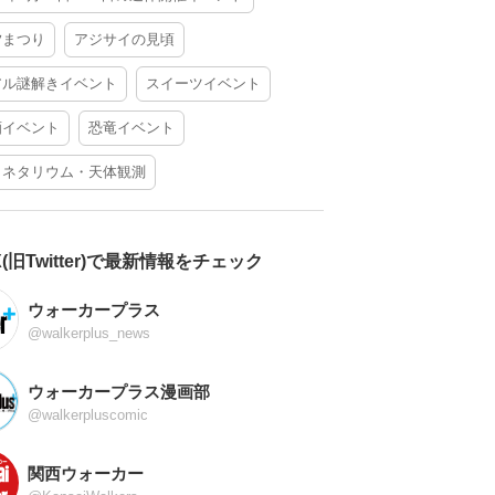
夕まつり
アジサイの見頃
アル謎解きイベント
スイーツイベント
酒イベント
恐竜イベント
ラネタリウム・天体観測
X(旧Twitter)で最新情報をチェック
ウォーカープラス
@walkerplus_news
ウォーカープラス漫画部
@walkerpluscomic
関西ウォーカー