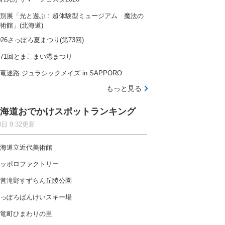
別展「光と遊ぶ！超体験型ミュージアム 魔法の
術館」(北海道)
026さっぽろ夏まつり(第73回)
71回とまこまい港まつり
竜迷路 ジュラシックメイズ in SAPPORO
もっと見る
海道おでかけスポットランキング
8日 9:32更新
海道立近代美術館
ッポロファクトリー
営滝野すずらん丘陵公園
っぽろばんけいスキー場
竜町ひまわりの里