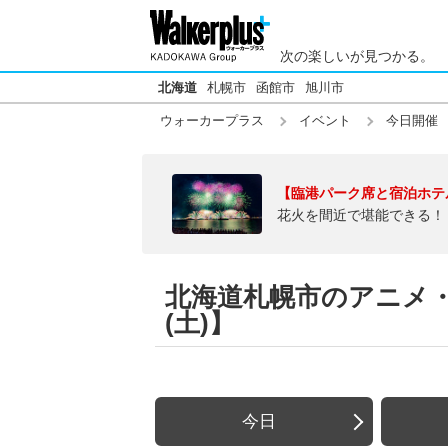
次の楽しいが見つかる。
北海道
札幌市
函館市
旭川市
ウォーカープラス
イベント
今日開催
【臨港パーク席と宿泊ホテ
花火を間近で堪能できる！
北海道札幌市のアニメ・ゲ
(土)】
今日