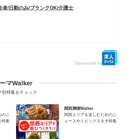
者/日勤のみ/ブランクOK/介護士
Sponsored by
ーマWalker
マ別特集をチェック
関西満喫Walker
めのニ
関西エリアを楽しむためのニ
大特集
ュースやトピックスを大特集