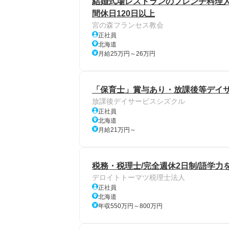
結婚式場レストランのフレンチ料理人
間休日120日以上
宮の森フランセス教会
正社員
北海道
月給25万円～26万円
「保育士」賞与あり・放課後等デイ
放課後デイサービスシズクル
正社員
北海道
月給21万円～
税務・税理士/完全週休2日制/語学力
デロイトトーマツ税理士法人
正社員
北海道
年収550万円～800万円