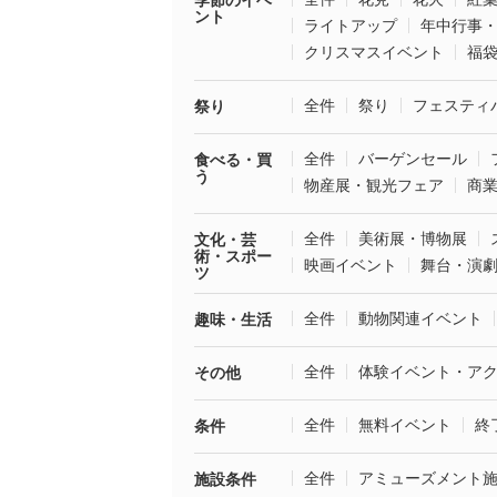
季節のイベ
ント
ライトアップ
年中行事
クリスマスイベント
福
全件
祭り
フェスティ
祭り
全件
バーゲンセール
食べる・買
う
物産展・観光フェア
商
全件
美術展・博物展
文化・芸
術・スポー
映画イベント
舞台・演
ツ
全件
動物関連イベント
趣味・生活
全件
体験イベント・ア
その他
全件
無料イベント
終
条件
全件
アミューズメント
施設条件