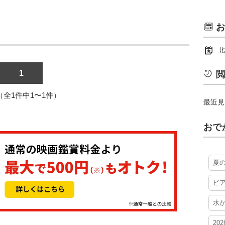
お
北
1
閲
1（全1件中1〜1件）
最近見
おで
夏
ビ
水
20