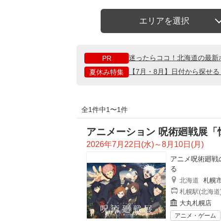
エリアを選択
迷ったらココ！北海道の最新
PR
【7月・8月】日付から探せ
夏休み特集
全1件中1〜1件
アニメーション 呪術廻戦展「
2026年7月22日(水)～8月10日(月)
アニメ呪術廻戦
る
北海道
札幌
札幌駅(北海道
大丸札幌店
アニメ・ゲーム