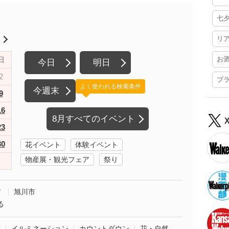
七
リ
月
お
日
今日
明日
2
プ
よく使われる検索条件
今週末
9
16
8月すべてのイベント
23
30
花イベント
体験イベント
物産展・観光フェア
祭り
市
旭川市
る
葉
イルミネーション
カウントダウン
花・自然