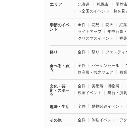
エリア
北海道
札幌市
函館
→全国のイベント一覧を見
全件
花見
花火
紅
季節のイベ
ント
ライトアップ
年中行事
クリスマスイベント
福
全件
祭り
フェスティ
祭り
全件
バーゲンセール
食べる・買
う
物産展・観光フェア
商
全件
美術展・博物展
文化・芸
術・スポー
映画イベント
舞台・演
ツ
全件
動物関連イベント
趣味・生活
全件
体験イベント・ア
その他