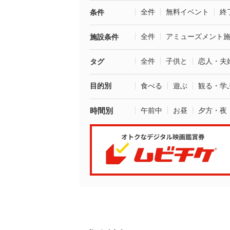
全件
無料イベント
終
条件
全件
アミューズメント
施設条件
全件
子供と
恋人・夫
タグ
目的別
食べる
遊ぶ
観る・学
時間別
午前中
お昼
夕方・夜