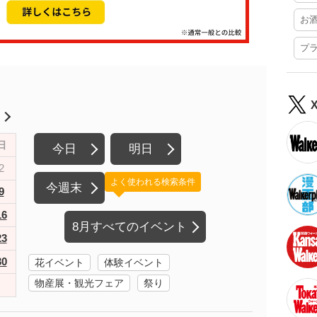
お
プ
月
日
今日
明日
2
よく使われる検索条件
今週末
9
16
8月すべてのイベント
23
30
花イベント
体験イベント
物産展・観光フェア
祭り