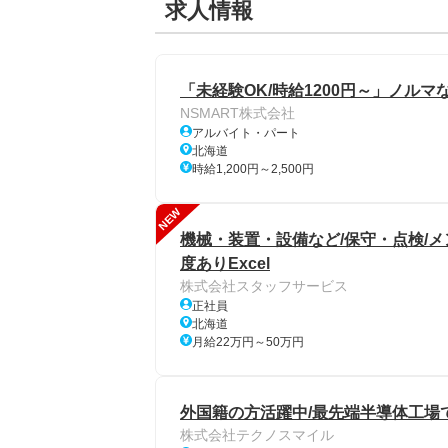
求人情報
「未経験OK/時給1200円～」ノルマ
NSMART株式会社
アルバイト・パート
北海道
時給1,200円～2,500円
NEW
機械・装置・設備など/保守・点検/
度ありExcel
株式会社スタッフサービス
正社員
北海道
月給22万円～50万円
外国籍の方活躍中/最先端半導体工場
株式会社テクノスマイル