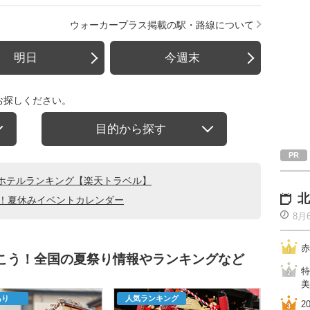
ウォーカープラス掲載の駅・路線について
明日
今週末
お探しください。
目的から探す
ホテルランキング【楽天トラベル】
北
る！夏休みイベントカレンダー
8月
赤
行こう！全国の夏祭り情報やランキングなど
特
美
あり
人気ランキング
2