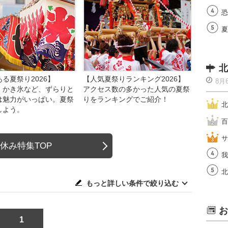
恐
夏
北
る夏祭り2026】
【人気夏祭りランキング2026】
8月
、かき氷など、ずらりと
アクセス数の多かった人気の夏祭
は魅力がいっぱい。夏祭
りをランキングでご紹介！
北
しよう。
百
サ
休み特集TOP
我
北
もっと詳しい条件で絞り込む
お
1