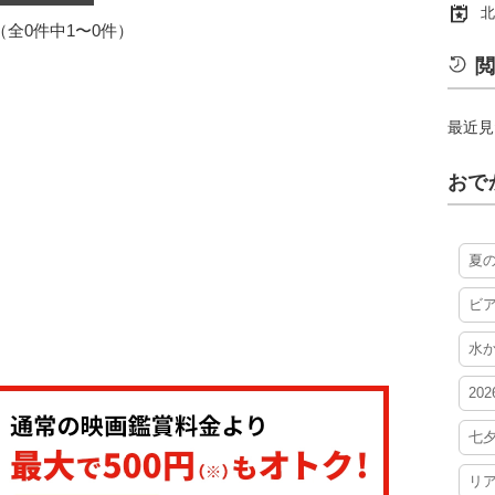
北
1（全0件中1〜0件）
閲
最近見
おで
夏
ビ
水
20
七
リ