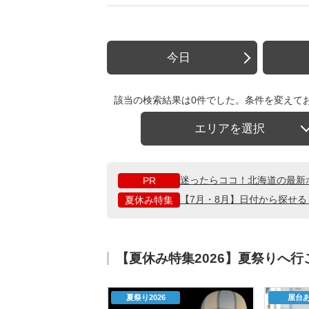
今日
該当の検索結果は0件でした。条件を変えて
エリアを選択
迷ったらココ！北海道の最新
PR
【7月・8月】日付から探せ
夏休み特集
【夏休み特集2026】夏祭りへ
夏祭り2026
屋台