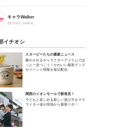
キャラWalker
@chara_walker_
部イチオシ
スヌーピーたちの最新ニュース
癒やされるキャラクターアイテムでほ
っと一息つこう！かわいい最新グッズ
やイベント情報を毎日配信
関西のイオンモールで新発見！
子どもと楽しめる新しい遊び方をママ
ライター達が現地から最新リポ！