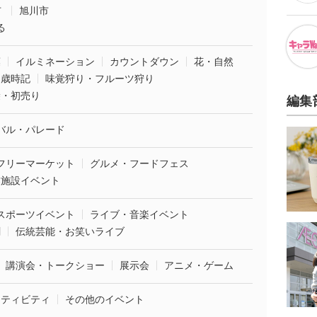
市
旭川市
る
葉
イルミネーション
カウントダウン
花・自然
・歳時記
味覚狩り・フルーツ狩り
袋・初売り
編集
バル・パレード
フリーマーケット
グルメ・フードフェス
業施設イベント
スポーツイベント
ライブ・音楽イベント
劇
伝統芸能・お笑いライブ
講演会・トークショー
展示会
アニメ・ゲーム
クティビティ
その他のイベント