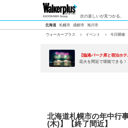
次の楽しいが見つかる。
北海道
札幌市
函館市
旭川市
ウォーカープラス
イベント
今日開催
【臨港パーク席と宿泊ホテ
花火を間近で堪能できる！
北海道札幌市の年中行事・
(木)】【終了間近】