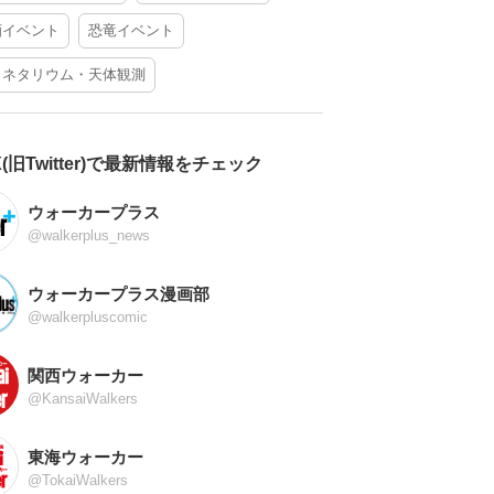
酒イベント
恐竜イベント
ラネタリウム・天体観測
X(旧Twitter)で最新情報をチェック
ウォーカープラス
@walkerplus_news
ウォーカープラス漫画部
@walkerpluscomic
関西ウォーカー
@KansaiWalkers
東海ウォーカー
@TokaiWalkers