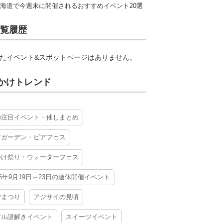
海道で今週末に開催されるおすすめイベント20選
覧履歴
たイベント&スポットページはありません。
かけトレンド
の注目イベント・催しまとめ
アガーデン・ビアフェス
かけ祭り・ウォーターフェス
26年9月19日～23日の連休開催イベント
夕まつり
アジサイの見頃
アル謎解きイベント
スイーツイベント