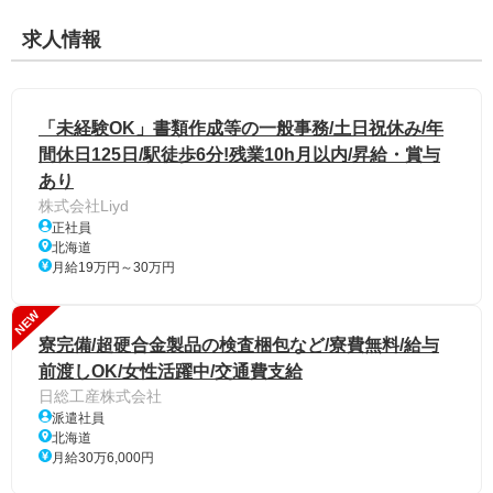
求人情報
「未経験OK」書類作成等の一般事務/土日祝休み/年
間休日125日/駅徒歩6分!残業10h月以内/昇給・賞与
あり
株式会社Liyd
正社員
北海道
月給19万円～30万円
NEW
寮完備/超硬合金製品の検査梱包など/寮費無料/給与
前渡しOK/女性活躍中/交通費支給
日総工産株式会社
派遣社員
北海道
月給30万6,000円