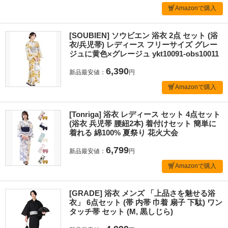
Amazonで購入
[SOUBIEN] ソウビエン 浴衣 2点 セット (浴
衣/兵児帯) レディース フリーサイズ グレー
ジュに黄色×グレージュ ykt10091-obs10011
6,390
新品最安値：
円
Amazonで購入
[Tonriga] 浴衣 レディース セット 4点セット
(浴衣 兵児帯 腰紐2本) 着付けセット 簡単に
着れる 綿100% 夏祭り 花火大会
6,799
新品最安値：
円
Amazonで購入
[GRADE] 浴衣 メンズ 「上品さを魅せる浴
衣」 6点セット (帯 内帯 巾着 扇子 下駄) ワン
タッチ帯 セット (M, 黒しじら)