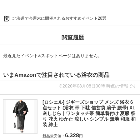
北海道で今週末に開催されるおすすめイベント20選
閲覧履歴
最近見たイベント&スポットページはありません。
いまAmazonで注目されている浴衣の商品
※2026年08月08日00時 時点の情報です
[ロシェル] ジギーズショップ メンズ 浴衣 6
点セット (浴衣 帯 下駄 信玄袋 扇子 腰帯) XL
灰しじら｜ワンタッチ帯 簡単着付け 夏服 祭
り 花火 ゆかた 涼しい シンプル 無地 和服 和
装 紳士
6,328
新品最安値：
円