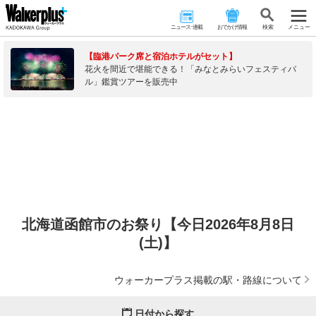
ニュース･連載
おでかけ情報
検 索
メニュー
【臨港パーク席と宿泊ホテルがセット】
花火を間近で堪能できる！「みなとみらいフェスティバ
ル」鑑賞ツアーを販売中
北海道函館市のお祭り【今日2026年8月8日
(土)】
ウォーカープラス掲載の駅・路線について
日付から探す