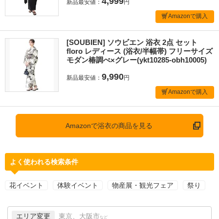
4,999
新品最安値：
円
Amazonで購入
[SOUBIEN] ソウビエン 浴衣 2点 セット
floro レディース (浴衣/半幅帯) フリーサイズ
モダン椿調べ×グレー(ykt10285-obh10005)
9,990
新品最安値：
円
Amazonで購入
Amazonで浴衣の商品を見る
よく使われる検索条件
花イベント
体験イベント
物産展・観光フェア
祭り
エリア変更
東京、大阪市
など