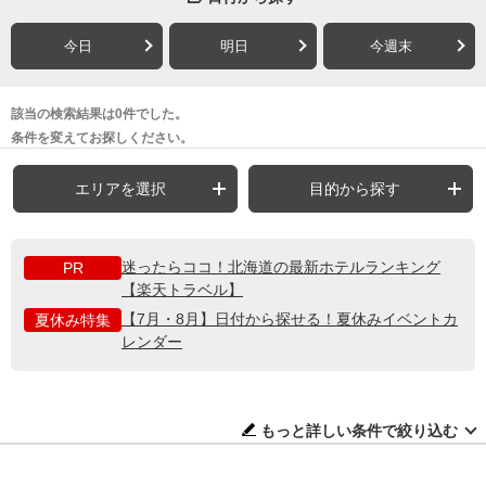
今日
明日
今週末
該当の検索結果は0件でした。
条件を変えてお探しください。
エリアを選択
目的から探す
迷ったらココ！北海道の最新ホテルランキング
PR
【楽天トラベル】
【7月・8月】日付から探せる！夏休みイベントカ
夏休み特集
レンダー
もっと詳しい条件で絞り込む