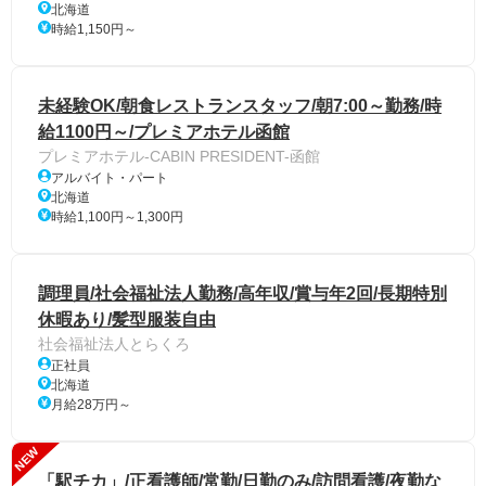
北海道
時給1,150円～
未経験OK/朝食レストランスタッフ/朝7:00～勤務/時
給1100円～/プレミアホテル函館
プレミアホテル-CABIN PRESIDENT-函館
アルバイト・パート
北海道
時給1,100円～1,300円
調理員/社会福祉法人勤務/高年収/賞与年2回/長期特別
休暇あり/髪型服装自由
社会福祉法人とらくろ
正社員
北海道
月給28万円～
NEW
「駅チカ」/正看護師/常勤/日勤のみ/訪問看護/夜勤な