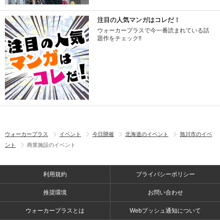
注目の人気マンガはコレだ！
ウォーカープラスで今一番読まれている話
題作をチェック!!
ウォーカープラス
イベント
今日開催
北海道のイベント
旭川市のイベ
ント
商業施設のイベント
利用規約
プライバシーポリシー
推奨環境
お問い合わせ
ウォーカープラスとは
Webプッシュ通知について