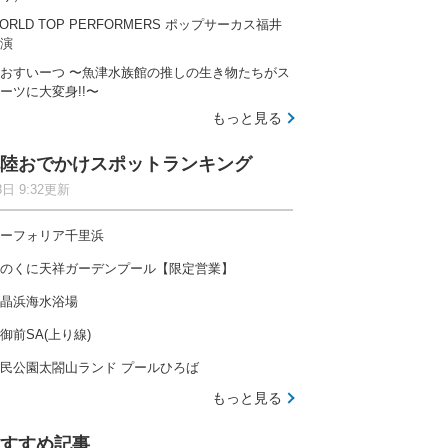
ORLD TOP PERFORMERS ポップサーカス福井
演
おすいーつ 〜魚津水族館の推しの生き物たちがス
ーツに大変身!!〜
もっと見る
陸おでかけスポットランキング
8日 9:32更新
ーフォリア千里浜
のくに天祥ガーデンプール【限定営業】
晶浜海水浴場
御前SA(上り線)
民公園太閤山ランド プールひろば
もっと見る
すすめ記事