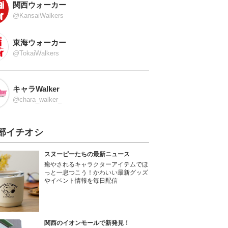
関西ウォーカー
@KansaiWalkers
東海ウォーカー
@TokaiWalkers
キャラWalker
@chara_walker_
部イチオシ
スヌーピーたちの最新ニュース
癒やされるキャラクターアイテムでほ
っと一息つこう！かわいい最新グッズ
やイベント情報を毎日配信
関西のイオンモールで新発見！