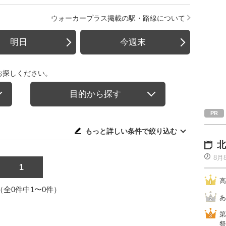
ウォーカープラス掲載の駅・路線について
明日
今週末
お探しください。
目的から探す
もっと詳しい条件で絞り込む
北
8月
1
高
1（全0件中1〜0件）
あ
第
祭