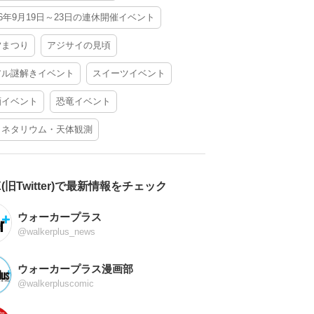
26年9月19日～23日の連休開催イベント
夕まつり
アジサイの見頃
アル謎解きイベント
スイーツイベント
酒イベント
恐竜イベント
ラネタリウム・天体観測
X(旧Twitter)で最新情報をチェック
ウォーカープラス
@walkerplus_news
ウォーカープラス漫画部
@walkerpluscomic