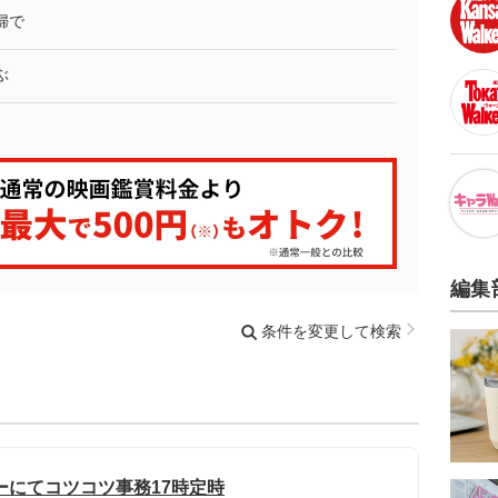
婦で
ぶ
編集
条件を変更して検索
ーにてコツコツ事務17時定時