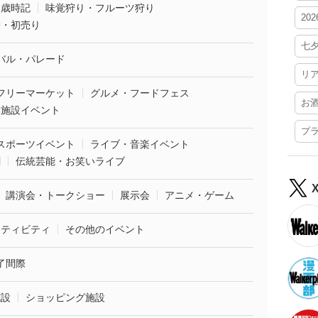
・歳時記
味覚狩り・フルーツ狩り
20
袋・初売り
七
バル・パレード
リ
フリーマーケット
グルメ・フードフェス
お
業施設イベント
プ
スポーツイベント
ライブ・音楽イベント
劇
伝統芸能・お笑いライブ
講演会・トークショー
展示会
アニメ・ゲーム
クティビティ
その他のイベント
了間際
施設
ショッピング施設