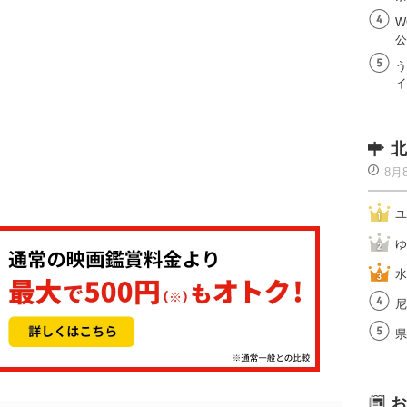
W
公
う
イ
北
8月
ユ
ゆ
水
尼
県
お