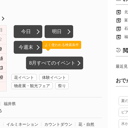
北
月
富
石
日
今日
明日
福
2
よく使われる検索条件
今週末
9
閲
16
8月すべてのイベント
最近見
23
30
花イベント
体験イベント
おで
物産展・観光フェア
祭り
夏
福井県
る
ビ
水
葉
イルミネーション
カウントダウン
花・自然