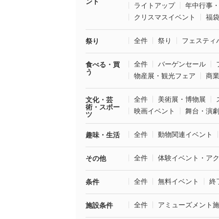
ント
ライトアップ
年中行事
クリスマスイベント
福
全件
祭り
フェスティ
祭り
全件
バーゲンセール
食べる・買
う
物産展・観光フェア
商
全件
美術展・博物展
文化・芸
術・スポー
映画イベント
舞台・演
ツ
全件
動物関連イベント
趣味・生活
全件
体験イベント・ア
その他
全件
無料イベント
終
条件
全件
アミューズメント
施設条件