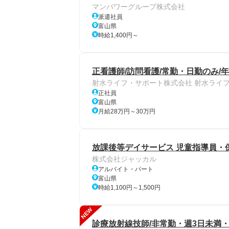
マンパワーグループ株式会社
派遣社員
富山県
時給1,400円～
正看護師/訪問看護/常勤・日勤のみ/年
射水ライフ・サポート株式会社 射水ライ
正社員
富山県
月給28万円～30万円
放課後等デイサービス 児童指導員・
株式会社ジャッカル
アルバイト・パート
富山県
時給1,100円～1,500円
NEW
診療放射線技師/非常勤・週3日未満・