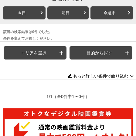
今日
明日
今週末
該当の検索結果は0件でした。
条件を変えてお探しください。
エリアを選択
目的から探す
もっと詳しい条件で絞り込む
1/1
（全0件中1〜0件）