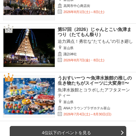
高岡市中心商店街
2026年8月1日(土)～8日(土)
第57回（2026）じゃんとこい魚津ま
つり（たてもん祭り）
迫力満点！勇壮な“たてもん”の引き廻し
富山県
諏訪神社
2026年8月7日(金)・8日(土)
うおすいーつ 〜魚津水族館の推しの
生き物たちがスイーツに大変身!!〜
魚津水族館とコラボしたアフタヌーン
ティー
富山県
ANAクラウンプラザホテル富山
2026年7月4日(土)～8月30日(日)
4位以下のイベントを見る