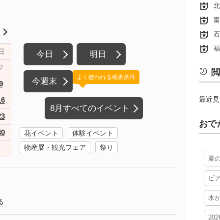
北
富
月
石
福
日
今日
明日
2
閲
よく使われる検索条件
今週末
9
最近見
16
8月すべてのイベント
23
おで
30
花イベント
体験イベント
物産展・観光フェア
祭り
夏
ビ
水
る
20