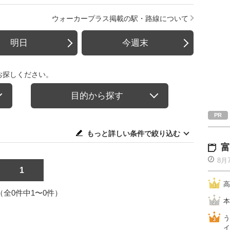
ウォーカープラス掲載の駅・路線について
明日
今週末
お探しください。
目的から探す
もっと詳しい条件で絞り込む
富
8月
1
高
1（全0件中1〜0件）
本
う
イ