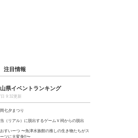
注目情報
山県イベントランキング
7日 9:32更新
岡七夕まつり
当（リアル）に脱出するゲームＶ祠からの脱出
おすいーつ 〜魚津水族館の推しの生き物たちがス
ーツに大変身!!〜