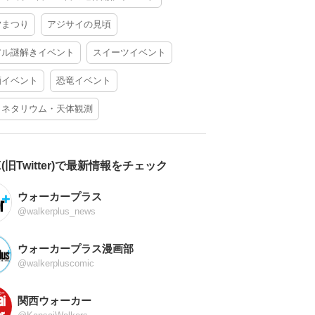
夕まつり
アジサイの見頃
アル謎解きイベント
スイーツイベント
酒イベント
恐竜イベント
ラネタリウム・天体観測
X(旧Twitter)で最新情報をチェック
ウォーカープラス
@walkerplus_news
ウォーカープラス漫画部
@walkerpluscomic
関西ウォーカー