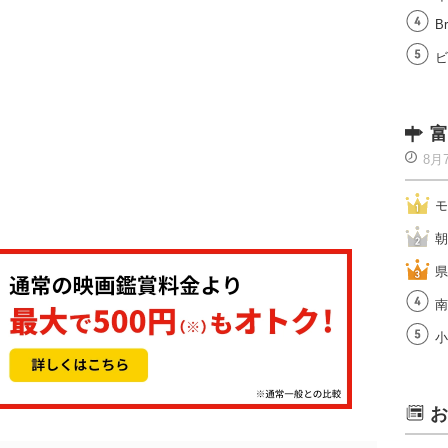
Br
ビ
富
8月
モ
朝
県
南
小
お