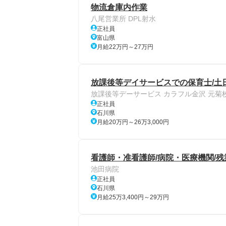
物流倉庫内作業
八尾営業所 DPL射水
正社員
富山県
月給22万円～27万円
放課後等デイサービスでの保育⼠/土
放課後等デーサービス カラフル金沢 元菊
正社員
石川県
月給20万円～26万3,000円
看護師・准看護師/病院・医療機関/
池田病院
正社員
石川県
月給25万3,400円～29万円