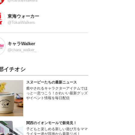
@KansaiWalkers
東海ウォーカー
@TokaiWalkers
キャラWalker
@chara_walker_
部イチオシ
スヌーピーたちの最新ニュース
癒やされるキャラクターアイテムでほ
っと一息つこう！かわいい最新グッズ
やイベント情報を毎日配信
関西のイオンモールで新発見！
子どもと楽しめる新しい遊び方をママ
ライター達が現地から最新リポ！