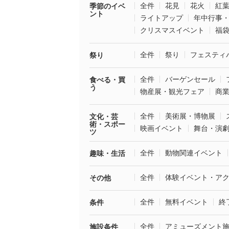
全件
花見
花火
紅
季節のイベ
ント
ライトアップ
年中行事
クリスマスイベント
福
全件
祭り
フェスティ
祭り
全件
バーゲンセール
食べる・買
う
物産展・観光フェア
商
全件
美術展・博物展
文化・芸
術・スポー
映画イベント
舞台・演
ツ
全件
動物関連イベント
趣味・生活
全件
体験イベント・ア
その他
全件
無料イベント
終
条件
全件
アミューズメント
施設条件