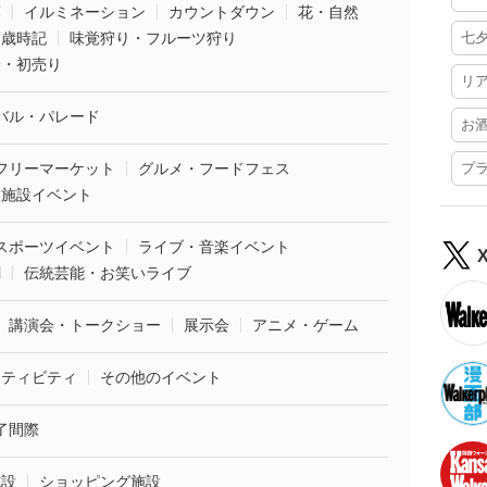
葉
イルミネーション
カウントダウン
花・自然
・歳時記
味覚狩り・フルーツ狩り
七
袋・初売り
リ
バル・パレード
お
フリーマーケット
グルメ・フードフェス
プ
業施設イベント
スポーツイベント
ライブ・音楽イベント
劇
伝統芸能・お笑いライブ
講演会・トークショー
展示会
アニメ・ゲーム
クティビティ
その他のイベント
了間際
施設
ショッピング施設