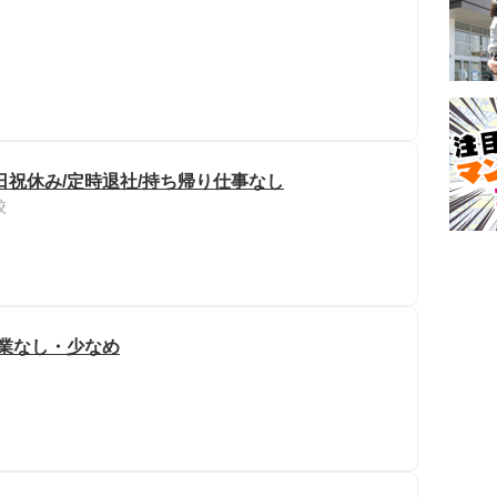
日祝休み/定時退社/持ち帰り仕事なし
校
残業なし・少なめ