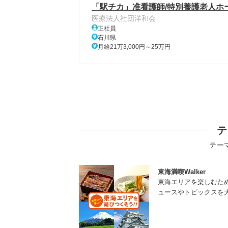
「駅チカ」准看護師/特別養護老人ホ
医療法人社団洋和会
正社員
石川県
月給21万3,000円～25万円
テ
テー
東海満喫Walker
東海エリアを楽しむた
ュースやトピックスを