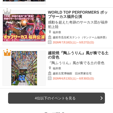
WORLD TOP PERFORMERS ポッ
プサーカス福井公演
感動を超えた奇跡のサーカス団が福井
初上陸
福井県
越前市瓜生町大テント（サンドーム福井西）
2026年7月18日(土)～9月27日(日)
越前焼『陶ふうりん』風が奏でる土
の音色
『陶ふうりん』風が奏でる土の音色
福井県
越前古窯博物館 旧水野家住宅
2026年6月13日(土)～8月30日(日)
4位以下のイベントを見る