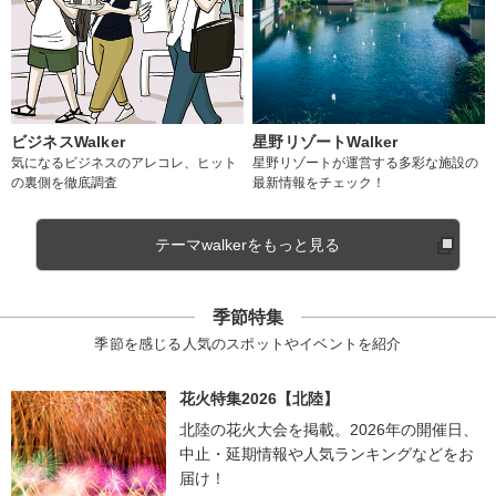
ビジネスWalker
星野リゾートWalker
気になるビジネスのアレコレ、ヒット
星野リゾートが運営する多彩な施設の
の裏側を徹底調査
最新情報をチェック！
テーマwalkerをもっと見る
季節特集
季節を感じる人気のスポットやイベントを紹介
花火特集2026【北陸】
北陸の花火大会を掲載。2026年の開催日、
中止・延期情報や人気ランキングなどをお
届け！