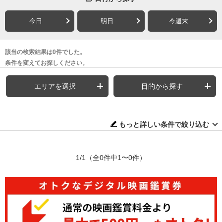
今日
明日
今週末
該当の検索結果は0件でした。
条件を変えてお探しください。
エリアを選択
目的から探す
もっと詳しい条件で絞り込む
1/1
（全0件中1〜0件）