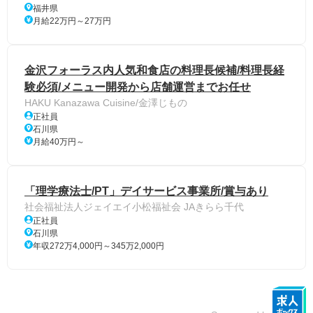
福井県
月給22万円～27万円
金沢フォーラス内人気和食店の料理長候補/料理長経
験必須/メニュー開発から店舗運営までお任せ
HAKU Kanazawa Cuisine/金澤じもの
正社員
石川県
月給40万円～
「理学療法士/PT」デイサービス事業所/賞与あり
社会福祉法人ジェイエイ小松福祉会 JAきらら千代
正社員
石川県
年収272万4,000円～345万2,000円