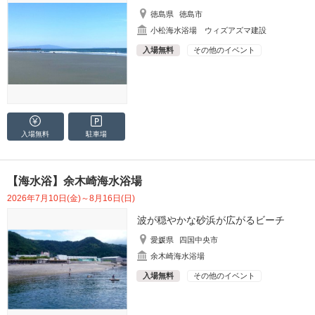
徳島県
徳島市
小松海水浴場 ウィズアズマ建設
入場無料
その他のイベント
入場無料
駐車場
【海水浴】余木崎海水浴場
2026年7月10日(金)～8月16日(日)
波が穏やかな砂浜が広がるビーチ
愛媛県
四国中央市
余木崎海水浴場
入場無料
その他のイベント