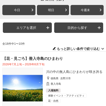
今日
明日
今週末
エリアを選択
目的から探す
全18件中1〜10件
もっと詳しい条件で絞り込む
【花・見ごろ】善入寺島のひまわり
2026年7月上旬～2026年8月下旬
川の中の無人島にひまわりが咲き誇る
徳島県
吉野川市
善入寺島
入場無料
体験イベント・アクティビティ
花・自然