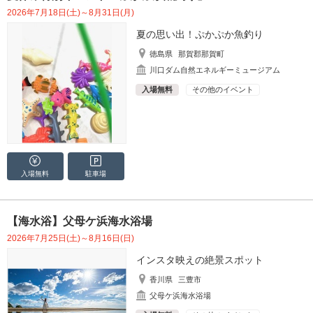
2026年7月18日(土)～8月31日(月)
夏の思い出！ぷかぷか魚釣り
徳島県
那賀郡那賀町
川口ダム自然エネルギーミュージアム
入場無料
その他のイベント
入場無料
駐車場
【海水浴】父母ケ浜海水浴場
2026年7月25日(土)～8月16日(日)
インスタ映えの絶景スポット
香川県
三豊市
父母ケ浜海水浴場