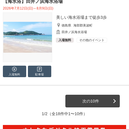
【海水浴】田井ノ浜海水浴場
2026年7月12日(日)～8月9日(日)
美しい海水浴場まで徒歩3歩
徳島県
海部郡美波町
田井ノ浜海水浴場
入場無料
その他のイベント
入場無料
駐車場
次の10件
1/2
（全18件中1〜10件）