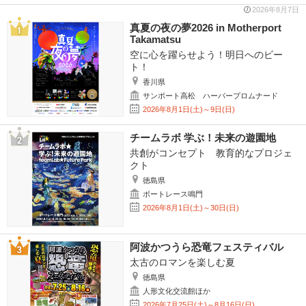
2026年8月7日
真夏の夜の夢2026 in Motherport
Takamatsu
空に心を躍らせよう！明日へのビー
ト！
香川県
サンポート高松 ハーバープロムナード
2026年8月1日(土)～9日(日)
チームラボ 学ぶ！未来の遊園地
共創がコンセプト 教育的なプロジェ
クト
徳島県
ボートレース鳴門
2026年8月1日(土)～30日(日)
阿波かつうら恐竜フェスティバル
太古のロマンを楽しむ夏
徳島県
人形文化交流館ほか
2026年7月25日(土)～8月16日(日)