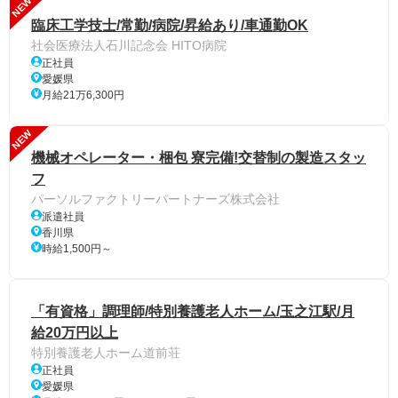
NEW
臨床工学技士/常勤/病院/昇給あり/車通勤OK
社会医療法人石川記念会 HITO病院
正社員
愛媛県
月給21万6,300円
NEW
機械オペレーター・梱包 寮完備!交替制の製造スタッ
フ
パーソルファクトリーパートナーズ株式会社
派遣社員
香川県
時給1,500円～
「有資格」調理師/特別養護老人ホーム/玉之江駅/月
給20万円以上
特別養護老人ホーム道前荘
正社員
愛媛県