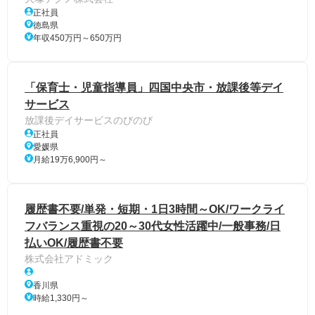
正社員
徳島県
年収450万円～650万円
「保育士・児童指導員」四国中央市・放課後等デイ
サービス
放課後デイサービスのびのび
正社員
愛媛県
月給19万6,900円～
履歴書不要/単発・短期・1日3時間～OK/ワークライ
フバランス重視の20～30代女性活躍中/一般事務/日
払いOK/履歴書不要
株式会社アドミック
香川県
時給1,330円～