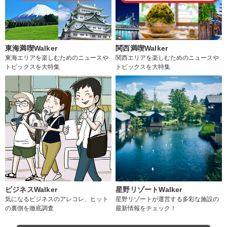
東海満喫Walker
関西満喫Walker
東海エリアを楽しむためのニュースや
関西エリアを楽しむためのニュースや
トピックスを大特集
トピックスを大特集
ビジネスWalker
星野リゾートWalker
気になるビジネスのアレコレ、ヒット
星野リゾートが運営する多彩な施設の
の裏側を徹底調査
最新情報をチェック！