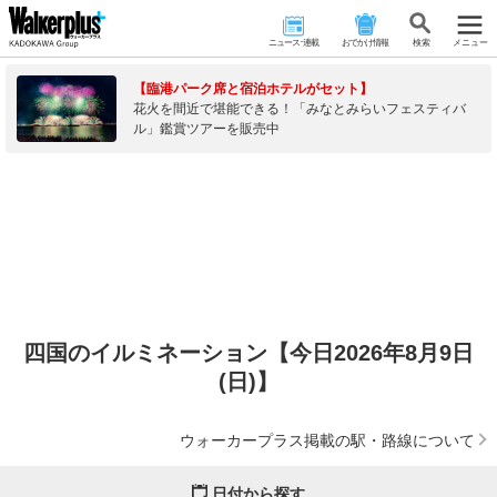
ニュース･連載
おでかけ情報
検 索
メニュー
【臨港パーク席と宿泊ホテルがセット】
花火を間近で堪能できる！「みなとみらいフェスティバ
ル」鑑賞ツアーを販売中
四国のイルミネーション【今日2026年8月9日
(日)】
ウォーカープラス掲載の駅・路線について
日付から探す