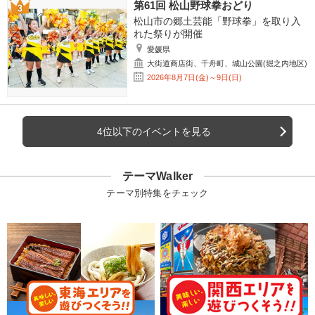
第61回 松山野球拳おどり
松山市の郷土芸能「野球拳」を取り入
れた祭りが開催
愛媛県
大街道商店街、千舟町、城山公園(堀之内地区)
2026年8月7日(金)～9日(日)
4位以下のイベントを見る
テーマWalker
テーマ別特集をチェック