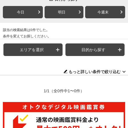
今日
明日
今週末
該当の検索結果は0件でした。
条件を変えてお探しください。
エリアを選択
目的から探す
もっと詳しい条件で絞り込む
1/1
（全0件中1〜0件）