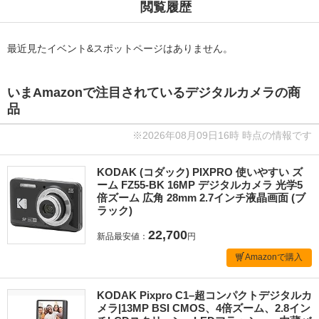
閲覧履歴
最近見たイベント&スポットページはありません。
いまAmazonで注目されているデジタルカメラの商
品
※2026年08月09日16時 時点の情報です
KODAK (コダック) PIXPRO 使いやすい ズ
ーム FZ55-BK 16MP デジタルカメラ 光学5
倍ズーム 広角 28mm 2.7インチ液晶画面 (ブ
ラック)
22,700
新品最安値：
円
Amazonで購入
KODAK Pixpro C1–超コンパクトデジタルカ
メラ|13MP BSI CMOS、4倍ズーム、2.8イン