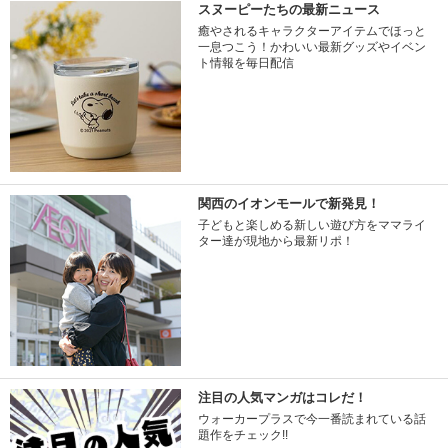
スヌーピーたちの最新ニュース
癒やされるキャラクターアイテムでほっと
一息つこう！かわいい最新グッズやイベン
ト情報を毎日配信
関西のイオンモールで新発見！
子どもと楽しめる新しい遊び方をママライ
ター達が現地から最新リポ！
注目の人気マンガはコレだ！
ウォーカープラスで今一番読まれている話
題作をチェック!!