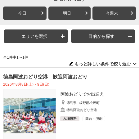
今日
明日
今週末
エリアを選択
目的から探す
全1件中1〜1件
もっと詳しい条件で絞り込む
徳島阿波おどり空港 歓迎阿波おどり
2026年8月8日(土)・9日(日)
阿波おどりでお出迎え
徳島県
板野郡松茂町
徳島阿波おどり空港
入場無料
舞台・演劇