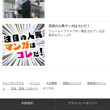
注目の人気マンガはコレだ！
ウォーカープラスで今一番読まれている話
題作をチェック!!
ウォーカープラス
イベント
今日開催
四国のイベント
徳島県のイベン
ト
文化・芸術・スポーツ
終了間近
利用規約
プライバシーポリシー