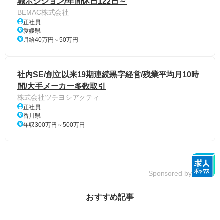
職ポジション/年間休日122日～
BEMAC株式会社
正社員
愛媛県
月給40万円～50万円
社内SE/創立以来19期連続黒字経営/残業平均月10時
間/大手メーカー多数取引
株式会社ツチヨシアクティ
正社員
香川県
年収300万円～500万円
Sponsored by
おすすめ記事