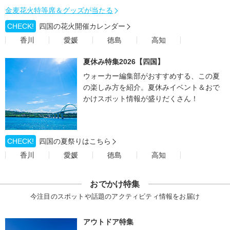
金麦花火特等席＆グッズが当たる
CHECK!
四国の花火開催カレンダー
香川
愛媛
徳島
高知
夏休み特集2026【四国】
ウォーカー編集部がおすすめする、この夏
の楽しみ方を紹介。夏休みイベント＆おで
かけスポット情報が盛りだくさん！
CHECK!
四国の夏祭りはこちら
香川
愛媛
徳島
高知
おでかけ特集
今注目のスポットや話題のアクティビティ情報をお届け
アウトドア特集