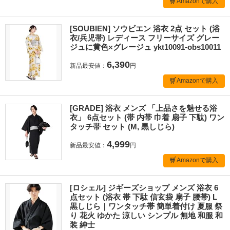
Amazonで購入
[SOUBIEN] ソウビエン 浴衣 2点 セット (浴
衣/兵児帯) レディース フリーサイズ グレー
ジュに黄色×グレージュ ykt10091-obs10011
6,390
新品最安値：
円
Amazonで購入
[GRADE] 浴衣 メンズ 「上品さを魅せる浴
衣」 6点セット (帯 内帯 巾着 扇子 下駄) ワン
タッチ帯 セット (M, 黒しじら)
4,999
新品最安値：
円
Amazonで購入
[ロシェル] ジギーズショップ メンズ 浴衣 6
点セット (浴衣 帯 下駄 信玄袋 扇子 腰帯) L
黒しじら｜ワンタッチ帯 簡単着付け 夏服 祭
り 花火 ゆかた 涼しい シンプル 無地 和服 和
装 紳士