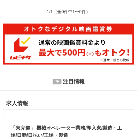
1/1
（全0件中1〜0件）
注目情報
求人情報
「寮完備」 機械オペレーター業務/即入寮/製造・工
場/日勤/日払い/工場・製造