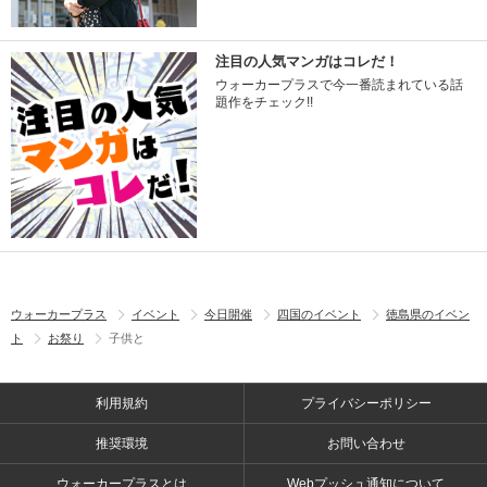
注目の人気マンガはコレだ！
ウォーカープラスで今一番読まれている話
題作をチェック!!
ウォーカープラス
イベント
今日開催
四国のイベント
徳島県のイベン
ト
お祭り
子供と
利用規約
プライバシーポリシー
推奨環境
お問い合わせ
ウォーカープラスとは
Webプッシュ通知について