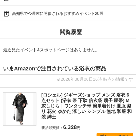
高知県で今週末に開催されるおすすめイベント20選
閲覧履歴
最近見たイベント&スポットページはありません。
いまAmazonで注目されている浴衣の商品
※2026年08月06日16時 時点の情報です
[ロシェル] ジギーズショップ メンズ 浴衣 6
点セット (浴衣 帯 下駄 信玄袋 扇子 腰帯) M
灰しじら｜ワンタッチ帯 簡単着付け 夏服 祭
り 花火 ゆかた 涼しい シンプル 無地 和服 和
装 紳士
6,328
新品最安値：
円