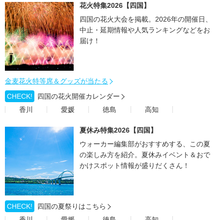
花火特集2026【四国】
四国の花火大会を掲載。2026年の開催日、
中止・延期情報や人気ランキングなどをお
届け！
金麦花火特等席＆グッズが当たる
CHECK!
四国の花火開催カレンダー
香川
愛媛
徳島
高知
夏休み特集2026【四国】
ウォーカー編集部がおすすめする、この夏
の楽しみ方を紹介。夏休みイベント＆おで
かけスポット情報が盛りだくさん！
CHECK!
四国の夏祭りはこちら
香川
愛媛
徳島
高知