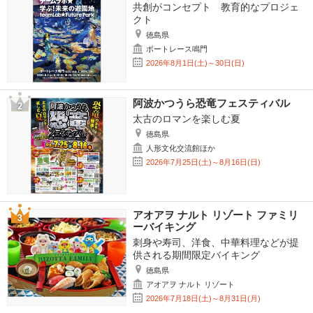
共創がコンセプト 教育的なプロジェ
クト
徳島県
ボートレース鳴門
2026年8月1日(土)～30日(日)
阿波かつうら恐竜フェスティバル
太古のロマンを楽しむ夏
徳島県
人形文化交流館ほか
2026年7月25日(土)～8月16日(日)
アオアヲ ナルト リゾート ファミリ
ーバイキング
刺身や寿司、洋食、中華料理などが提
供される期間限定バイキング
徳島県
アオアヲ ナルト リゾート
2026年7月18日(土)～8月31日(月)