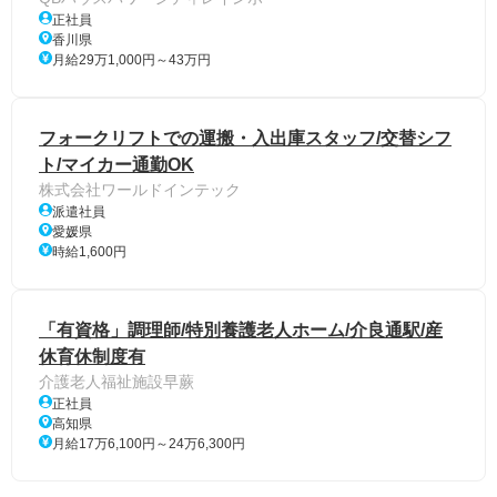
正社員
香川県
月給29万1,000円～43万円
フォークリフトでの運搬・入出庫スタッフ/交替シフ
ト/マイカー通勤OK
株式会社ワールドインテック
派遣社員
愛媛県
時給1,600円
「有資格」調理師/特別養護老人ホーム/介良通駅/産
休育休制度有
介護老人福祉施設早蕨
正社員
高知県
月給17万6,100円～24万6,300円