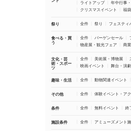
ント
ライトアップ
年中行事
クリスマスイベント
福
全件
祭り
フェスティ
祭り
全件
バーゲンセール
食べる・買
う
物産展・観光フェア
商
全件
美術展・博物展
文化・芸
術・スポー
映画イベント
舞台・演
ツ
全件
動物関連イベント
趣味・生活
全件
体験イベント・ア
その他
全件
無料イベント
終
条件
全件
アミューズメント
施設条件