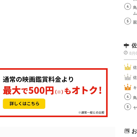
鳥
ム
親
佐
8月
佐
佐
キ
鳥
ヤ
お