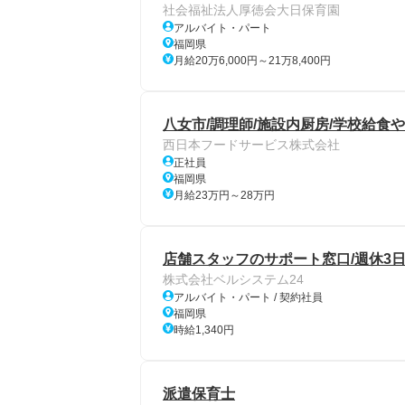
社会福祉法人厚徳会大日保育園
アルバイト・パート
福岡県
月給20万6,000円～21万8,400円
八女市/調理師/施設内厨房/学校給食
西日本フードサービス株式会社
正社員
福岡県
月給23万円～28万円
店舗スタッフのサポート窓口/週休3日
株式会社ベルシステム24
アルバイト・パート / 契約社員
福岡県
時給1,340円
派遣保育士