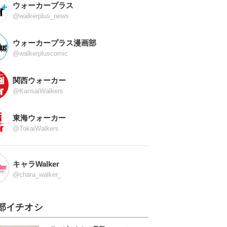
ウォーカープラス
@walkerplus_news
ウォーカープラス漫画部
@walkerpluscomic
関西ウォーカー
@KansaiWalkers
東海ウォーカー
@TokaiWalkers
キャラWalker
@chara_walker_
部イチオシ