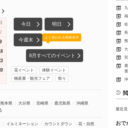
九
月
福
日
今日
明日
佐
2
長
よく使われる検索条件
今週末
熊
9
大
16
8月すべてのイベント
宮
23
鹿
30
花イベント
体験イベント
選
物産展・観光フェア
祭り
沖
閲
熊本県
大分県
宮崎県
鹿児島県
沖縄県
最近見
る
おで
葉
イルミネーション
カウントダウン
花・自然