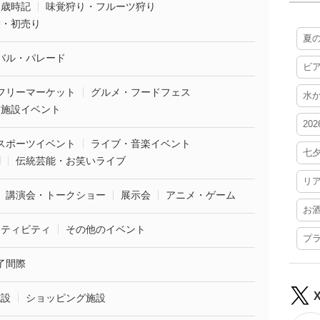
・歳時記
味覚狩り・フルーツ狩り
袋・初売り
夏
バル・パレード
ビ
フリーマーケット
グルメ・フードフェス
水
業施設イベント
20
スポーツイベント
ライブ・音楽イベント
七
劇
伝統芸能・お笑いライブ
リ
講演会・トークショー
展示会
アニメ・ゲーム
お
クティビティ
その他のイベント
プ
了間際
施設
ショッピング施設