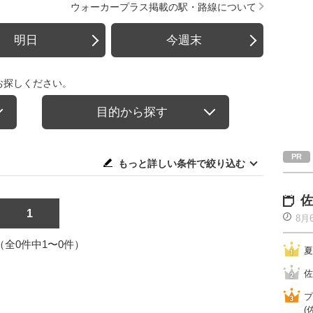
ウォーカープラス掲載の駅・路線について
明日
今週末
お探しください。
目的から探す
もっと詳しい条件で絞り込む
佐
1
8月
1（全0件中1〜0件）
夏
佐
プ
(