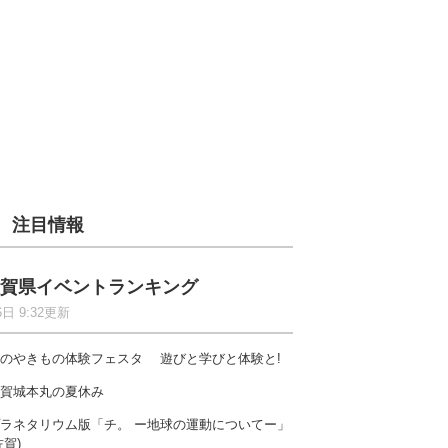
注目情報
賀県イベントランキング
6日 9:32更新
のやきもの体験フェスタ 遊びと学びと体験と!
賀城本丸の夏休み
ラネタリウム版「チ。 ー地球の運動についてー」
佐賀)