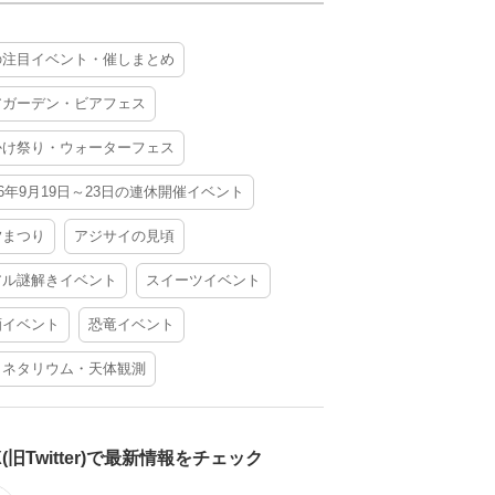
の注目イベント・催しまとめ
アガーデン・ビアフェス
かけ祭り・ウォーターフェス
26年9月19日～23日の連休開催イベント
夕まつり
アジサイの見頃
アル謎解きイベント
スイーツイベント
酒イベント
恐竜イベント
ラネタリウム・天体観測
X(旧Twitter)で最新情報をチェック