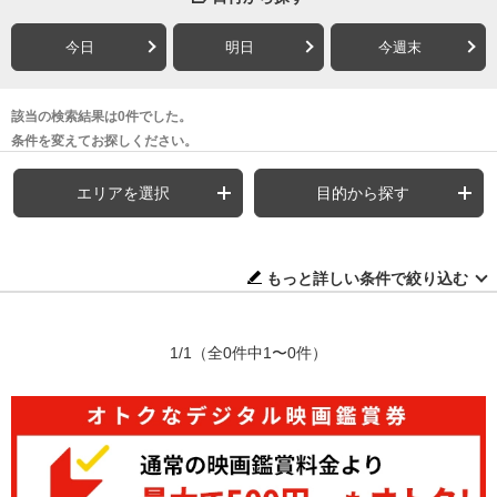
今日
明日
今週末
該当の検索結果は0件でした。
条件を変えてお探しください。
エリアを選択
目的から探す
もっと詳しい条件で絞り込む
1/1
（全0件中1〜0件）