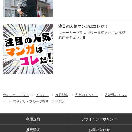
注目の人気マンガはコレだ！
ウォーカープラスで今一番読まれている話
題作をチェック!!
ウォーカープラス
イベント
今日開催
九州のイベント
佐賀県のイベン
ト
味覚狩り・フルーツ狩り
子供と
利用規約
プライバシーポリシー
推奨環境
お問い合わせ