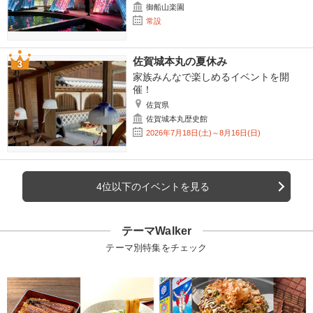
御船山楽園
常設
佐賀城本丸の夏休み
家族みんなで楽しめるイベントを開
催！
佐賀県
佐賀城本丸歴史館
2026年7月18日(土)～8月16日(日)
4位以下のイベントを見る
テーマWalker
テーマ別特集をチェック