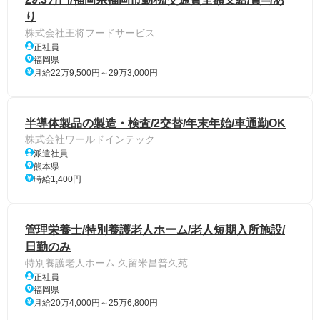
り
株式会社王将フードサービス
正社員
福岡県
月給22万9,500円～29万3,000円
半導体製品の製造・検査/2交替/年末年始/車通勤OK
株式会社ワールドインテック
派遣社員
熊本県
時給1,400円
管理栄養士/特別養護老人ホーム/老人短期入所施設/
日勤のみ
特別養護老人ホーム 久留米昌普久苑
正社員
福岡県
月給20万4,000円～25万6,800円