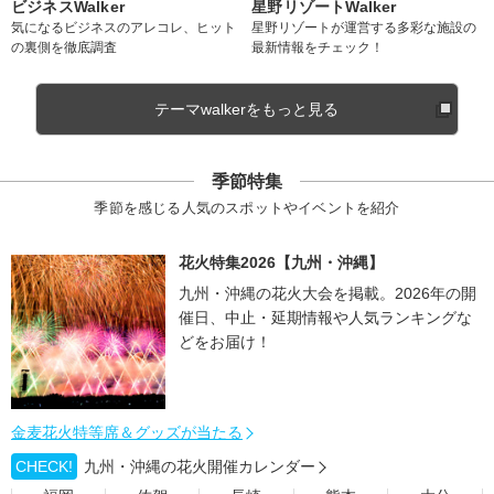
ビジネスWalker
星野リゾートWalker
気になるビジネスのアレコレ、ヒット
星野リゾートが運営する多彩な施設の
の裏側を徹底調査
最新情報をチェック！
テーマwalkerをもっと見る
季節特集
季節を感じる人気のスポットやイベントを紹介
花火特集2026【九州・沖縄】
九州・沖縄の花火大会を掲載。2026年の開
催日、中止・延期情報や人気ランキングな
どをお届け！
金麦花火特等席＆グッズが当たる
CHECK!
九州・沖縄の花火開催カレンダー