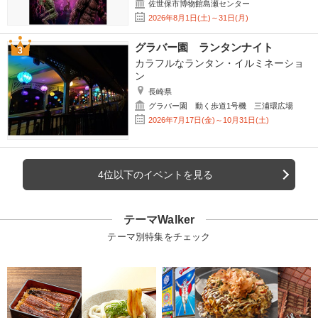
佐世保市博物館島瀬センター
2026年8月1日(土)～31日(月)
グラバー園 ランタンナイト
カラフルなランタン・イルミネーショ
ン
長崎県
グラバー園 動く歩道1号機 三浦環広場
2026年7月17日(金)～10月31日(土)
4位以下のイベントを見る
テーマWalker
テーマ別特集をチェック