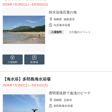
2026年7月18日(土)～8月30日(日)
快水浴場百選の海
長崎県
南島原市
白浜海水浴場
入場無料
その他のイベント
入場無料
駐車場
【海水浴】多郎島海水浴場
2026年7月18日(土)～8月31日(月)
透明度抜群で遠浅のビーチ
長崎県
五島市
多郎島海水浴場