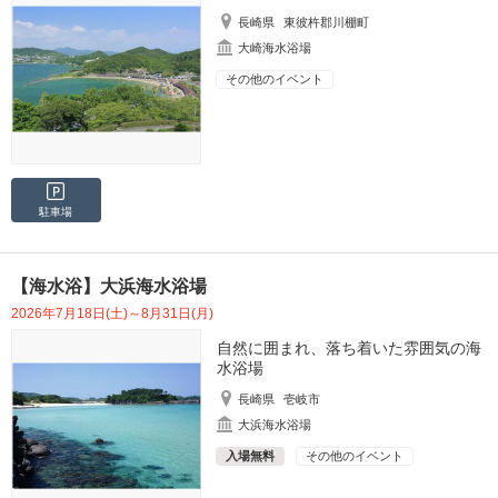
長崎県
東彼杵郡川棚町
大崎海水浴場
その他のイベント
駐車場
【海水浴】大浜海水浴場
2026年7月18日(土)～8月31日(月)
自然に囲まれ、落ち着いた雰囲気の海
水浴場
長崎県
壱岐市
大浜海水浴場
入場無料
その他のイベント