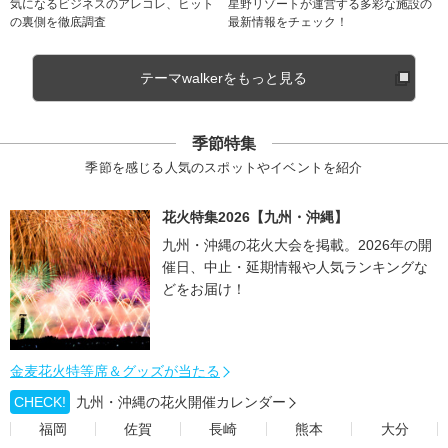
気になるビジネスのアレコレ、ヒット
星野リゾートが運営する多彩な施設の
の裏側を徹底調査
最新情報をチェック！
テーマwalkerをもっと見る
季節特集
季節を感じる人気のスポットやイベントを紹介
花火特集2026【九州・沖縄】
九州・沖縄の花火大会を掲載。2026年の開
催日、中止・延期情報や人気ランキングな
どをお届け！
金麦花火特等席＆グッズが当たる
CHECK!
九州・沖縄の花火開催カレンダー
福岡
佐賀
長崎
熊本
大分