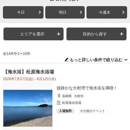
今日
明日
今週末
エリアを選択
目的から探す
全14件中1〜10件
もっと詳しい条件で絞り込む
【海水浴】松原海水浴場
2026年7月17日(金)～8月12日(水)
波静かな大村湾で海水浴を満喫！
長崎県
大村市
松原海水浴場
入場無料
その他のイベント