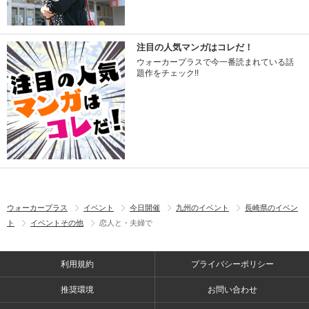
注目の人気マンガはコレだ！
ウォーカープラスで今一番読まれている話
題作をチェック!!
ウォーカープラス
イベント
今日開催
九州のイベント
長崎県のイベン
ト
イベントその他
恋人と・夫婦で
利用規約
プライバシーポリシー
推奨環境
お問い合わせ