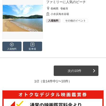
ファミリーに人気のビーチ
長崎県
壱岐市
小水浜海水浴場
入場無料
その他のイベント
入場無料
駐車場
次の10件
1/2
（全14件中1〜10件）