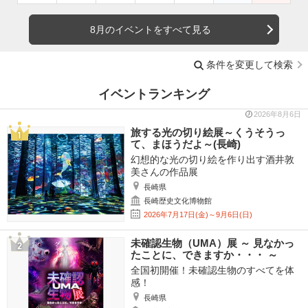
8月のイベントをすべて見る
条件を変更して検索
イベントランキング
2026年8月6日
旅する光の切り絵展～くうそうっ
て、まほうだよ～(長崎)
幻想的な光の切り絵を作り出す酒井敦
美さんの作品展
長崎県
長崎歴史文化博物館
2026年7月17日(金)～9月6日(日)
未確認生物（UMA）展 ～ 見なかっ
たことに、できますか・・・ ～
全国初開催！未確認生物のすべてを体
感！
長崎県