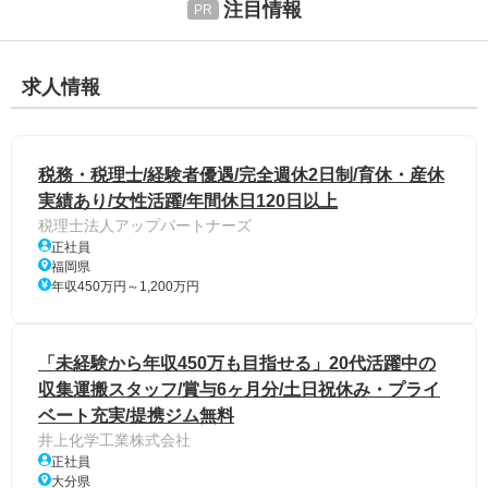
注目情報
求人情報
税務・税理士/経験者優遇/完全週休2日制/育休・産休
実績あり/女性活躍/年間休日120日以上
税理士法人アップパートナーズ
正社員
福岡県
年収450万円～1,200万円
「未経験から年収450万も目指せる」20代活躍中の
収集運搬スタッフ/賞与6ヶ月分/土日祝休み・プライ
ベート充実/提携ジム無料
井上化学工業株式会社
正社員
大分県