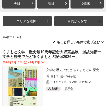
今日
明日
今週末
エリアを選択
目的から探す
全4件中1〜4件
もっと詳しい条件で絞り込む
くまもと文学・歴史館10周年記念大収蔵品展「温故知新ー
文学と歴史でたどるくまもとの記憶2026ー」
2026年7月17日(金)～9月23日(水)
文学と歴史でたどるくまもとの歴史
熊本県
熊本市中央区
くまもと文学・歴史館 展示室1,2
入場無料
展示会