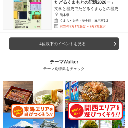
たどるくまもとの記憶2026ー」
文学と歴史でたどるくまもとの歴史
熊本県
くまもと文学・歴史館 展示室1,2
2026年7月17日(金)～9月23日(水)
4位以下のイベントを見る
テーマWalker
テーマ別特集をチェック