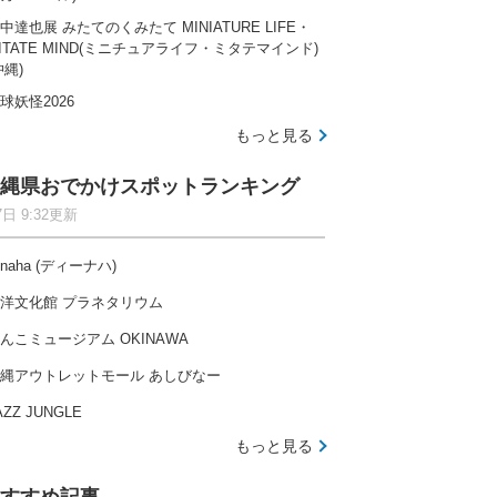
中達也展 みたてのくみたて MINIATURE LIFE・
ITATE MIND(ミニチュアライフ・ミタテマインド)
沖縄)
球妖怪2026
もっと見る
縄県おでかけスポットランキング
7日 9:32更新
-naha (ディーナハ)
洋文化館 プラネタリウム
んこミュージアム OKINAWA
縄アウトレットモール あしびなー
AZZ JUNGLE
もっと見る