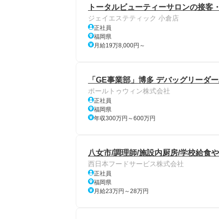
トータルビューティーサロンの接客
ジェイエステティック 小倉店
正社員
福岡県
月給19万8,000円～
「GE事業部」博多 デバッグリーダー
ポールトゥウィン株式会社
正社員
福岡県
年収300万円～600万円
八女市/調理師/施設内厨房/学校給食
西日本フードサービス株式会社
正社員
福岡県
月給23万円～28万円