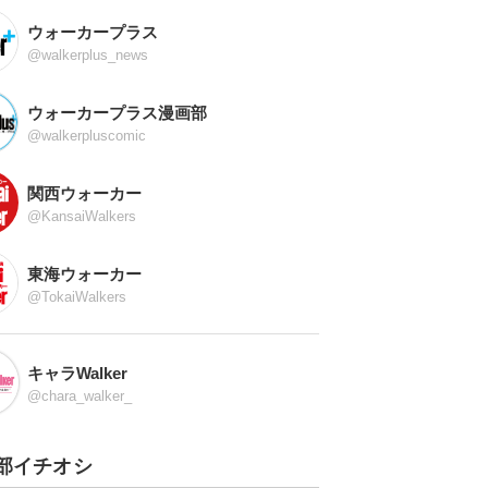
ウォーカープラス
@walkerplus_news
ウォーカープラス漫画部
@walkerpluscomic
関西ウォーカー
@KansaiWalkers
東海ウォーカー
@TokaiWalkers
キャラWalker
@chara_walker_
部イチオシ