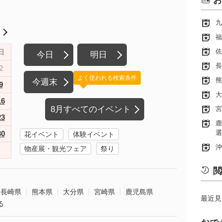
お
九
月
福
佐
日
今日
明日
長
2
よく使われる検索条件
熊
今週末
9
大
16
8月すべてのイベント
宮
23
鹿
選
30
花イベント
体験イベント
沖
物産展・観光フェア
祭り
閲
長崎県
熊本県
大分県
宮崎県
鹿児島県
最近見
る