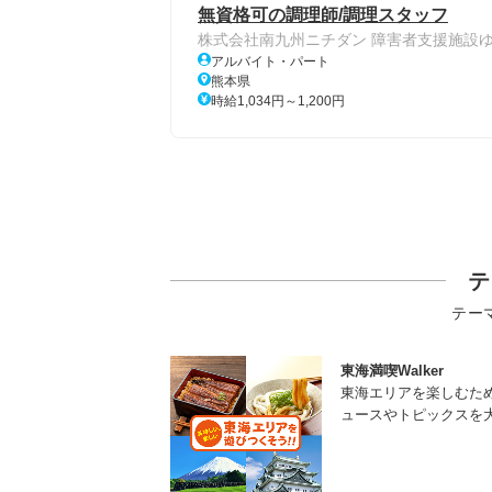
無資格可の調理師/調理スタッフ
株式会社南九州ニチダン 障害者支援施設
アルバイト・パート
熊本県
時給1,034円～1,200円
テ
テー
東海満喫Walker
東海エリアを楽しむた
ュースやトピックスを