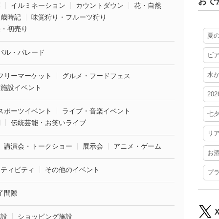
おで
葉
イルミネーション
カウントダウン
花・自然
・歳時記
味覚狩り・フルーツ狩り
袋・初売り
夏
バル・パレード
ビ
水
フリーマーケット
グルメ・フードフェス
業施設イベント
20
スポーツイベント
ライブ・音楽イベント
七
劇
伝統芸能・お笑いライブ
リ
講演会・トークショー
展示会
アニメ・ゲーム
お
クティビティ
その他のイベント
プ
了間際
施設
ショッピング施設