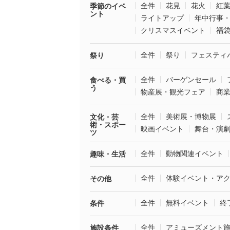
全件
花見
花火
紅
季節のイベ
ント
ライトアップ
年中行事
クリスマスイベント
福
全件
祭り
フェスティ
祭り
全件
バーゲンセール
食べる・買
う
物産展・観光フェア
商
全件
美術展・博物展
文化・芸
術・スポー
映画イベント
舞台・演
ツ
全件
動物関連イベント
趣味・生活
全件
体験イベント・ア
その他
全件
無料イベント
終
条件
全件
アミューズメント
施設条件