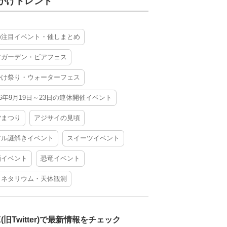
かけトレンド
の注目イベント・催しまとめ
アガーデン・ビアフェス
かけ祭り・ウォーターフェス
26年9月19日～23日の連休開催イベント
夕まつり
アジサイの見頃
アル謎解きイベント
スイーツイベント
酒イベント
恐竜イベント
ラネタリウム・天体観測
X(旧Twitter)で最新情報をチェック