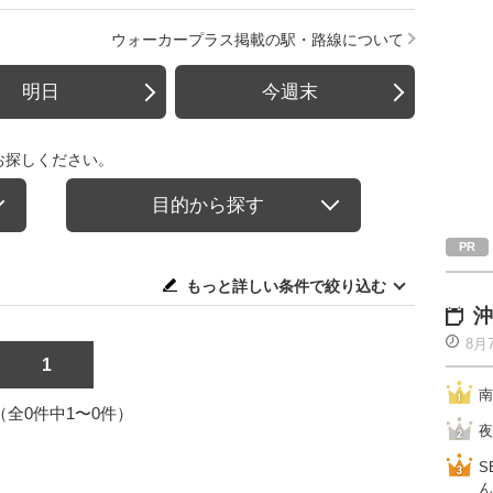
ウォーカープラス掲載の駅・路線について
明日
今週末
お探しください。
目的から探す
もっと詳しい条件で絞り込む
沖
8月
1
南
1（全0件中1〜0件）
夜
S
ん