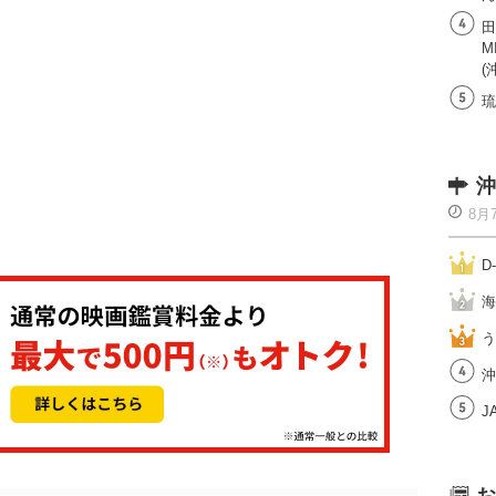
田
M
(
琉
沖
8月
D
海
う
沖
J