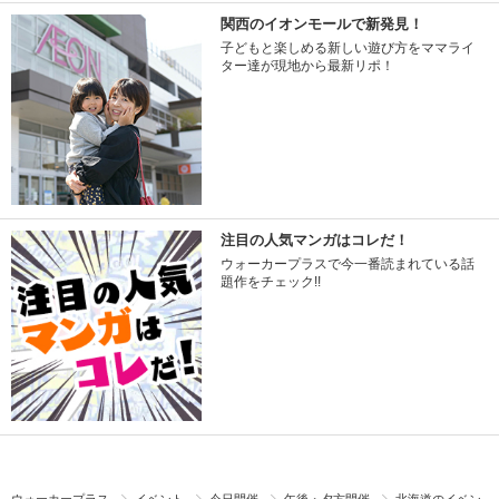
関西のイオンモールで新発見！
子どもと楽しめる新しい遊び方をママライ
ター達が現地から最新リポ！
注目の人気マンガはコレだ！
ウォーカープラスで今一番読まれている話
題作をチェック!!
ウォーカープラス
イベント
今日開催
午後・夕方開催
北海道のイベン