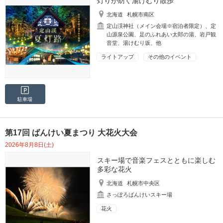
灯りが紡ぐ湯けむり散歩
北海道
札幌市南区
定山渓神社（メイン会場※宿泊者限定）、定
山源泉公園、足のふれあい太郎の湯、岩戸観
音堂、湯けむり坂、他
ライトアップ
その他のイベント
駐車場
第17回 ばんけい夏まつり 大花火大会
2026年8月8日(土)
スキー場で音楽フェスとともに楽しむ
多彩な花火
北海道
札幌市中央区
さっぽろばんけいスキー場
花火