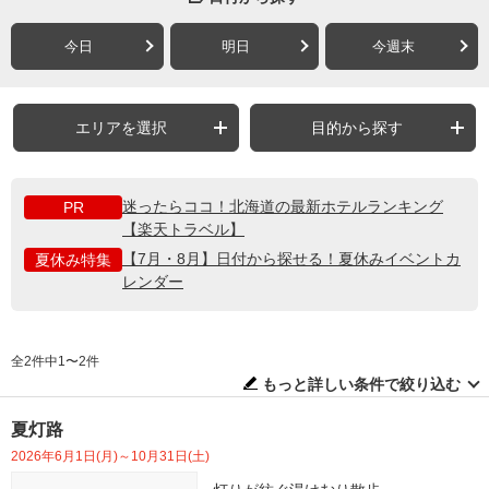
今日
明日
今週末
エリアを選択
目的から探す
迷ったらココ！北海道の最新ホテルランキング
PR
【楽天トラベル】
【7月・8月】日付から探せる！夏休みイベントカ
夏休み特集
レンダー
全2件中1〜2件
もっと詳しい条件で絞り込む
夏灯路
2026年6月1日(月)～10月31日(土)