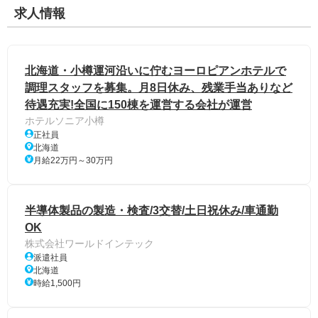
求人情報
北海道・小樽運河沿いに佇むヨーロピアンホテルで
調理スタッフを募集。月8日休み、残業手当ありなど
待遇充実!全国に150棟を運営する会社が運営
ホテルソニア小樽
正社員
北海道
月給22万円～30万円
半導体製品の製造・検査/3交替/土日祝休み/車通勤
OK
株式会社ワールドインテック
派遣社員
北海道
時給1,500円