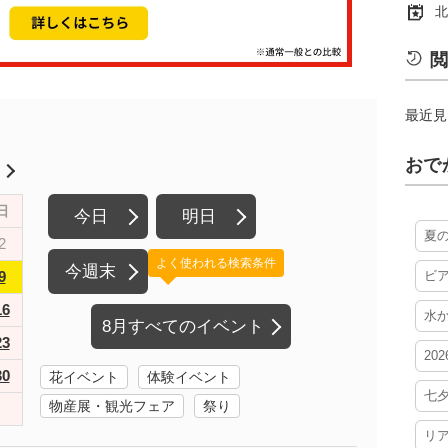
北
閲
最近見
おで
月
日
今日
明日
夏
2
よく使われる検索条件
今週末
9
ビ
16
水
8月すべてのイベント
23
20
30
花イベント
体験イベント
七
物産展・観光フェア
祭り
リ