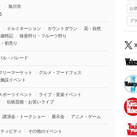
市
旭川市
お
る
プ
葉
イルミネーション
カウントダウン
花・自然
・歳時記
味覚狩り・フルーツ狩り
袋・初売り
バル・パレード
フリーマーケット
グルメ・フードフェス
業施設イベント
スポーツイベント
ライブ・音楽イベント
劇
伝統芸能・お笑いライブ
講演会・トークショー
展示会
アニメ・ゲーム
クティビティ
その他のイベント