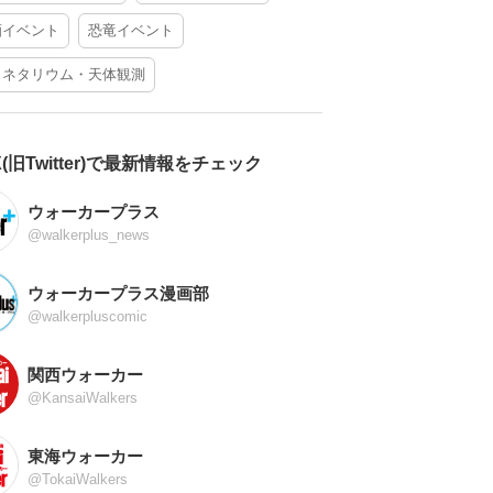
酒イベント
恐竜イベント
ラネタリウム・天体観測
X(旧Twitter)で最新情報をチェック
ウォーカープラス
@walkerplus_news
ウォーカープラス漫画部
@walkerpluscomic
関西ウォーカー
@KansaiWalkers
東海ウォーカー
@TokaiWalkers