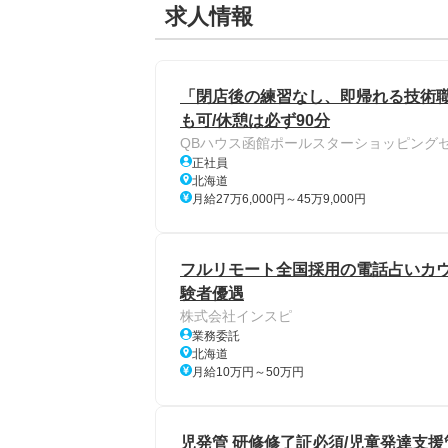
求人情報
「閉店後の練習なし、即帰れる技術職
も可/休憩は必ず90分
QBハウス函館ポールスターショッピング
正社員
北海道
月給27万6,000円～45万9,000円
フルリモート全国採用の電話占いカウン
験者優遇
株式会社インスピ
業務委託
北海道
月給10万円～50万円
児発管 研修修了証必須/児童発達支援