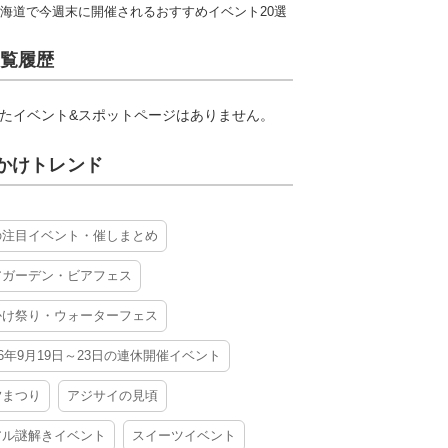
海道で今週末に開催されるおすすめイベント20選
覧履歴
たイベント&スポットページはありません。
かけトレンド
の注目イベント・催しまとめ
アガーデン・ビアフェス
かけ祭り・ウォーターフェス
26年9月19日～23日の連休開催イベント
夕まつり
アジサイの見頃
アル謎解きイベント
スイーツイベント