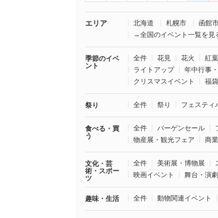
エリア
北海道
札幌市
函館
→全国のイベント一覧を見
全件
花見
花火
紅
季節のイベ
ント
ライトアップ
年中行事
クリスマスイベント
福
全件
祭り
フェスティ
祭り
全件
バーゲンセール
食べる・買
う
物産展・観光フェア
商
全件
美術展・博物展
文化・芸
術・スポー
映画イベント
舞台・演
ツ
全件
動物関連イベント
趣味・生活