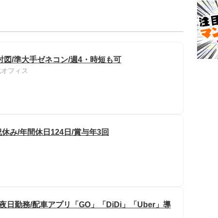
図/準大手ゼネコン/週4・時短も可
北オフィス
休み/年間休日124日/賞与年3回
夜日勤務/配車アプリ「GO」「DiDi」「Uber」導