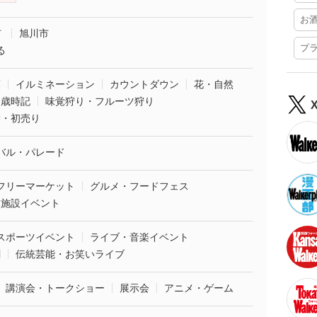
お
市
旭川市
プ
る
葉
イルミネーション
カウントダウン
花・自然
・歳時記
味覚狩り・フルーツ狩り
袋・初売り
バル・パレード
フリーマーケット
グルメ・フードフェス
業施設イベント
スポーツイベント
ライブ・音楽イベント
劇
伝統芸能・お笑いライブ
講演会・トークショー
展示会
アニメ・ゲーム