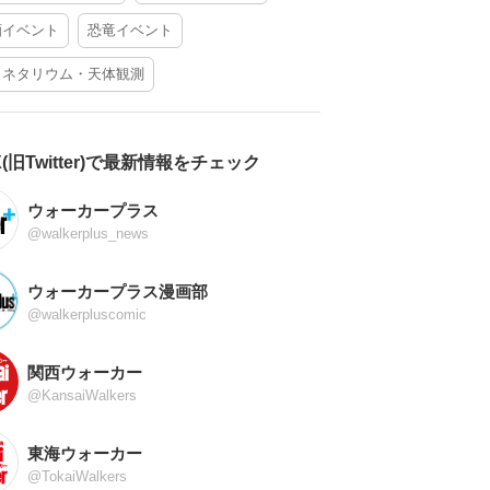
酒イベント
恐竜イベント
ラネタリウム・天体観測
X(旧Twitter)で最新情報をチェック
ウォーカープラス
@walkerplus_news
ウォーカープラス漫画部
@walkerpluscomic
関西ウォーカー
@KansaiWalkers
東海ウォーカー
@TokaiWalkers