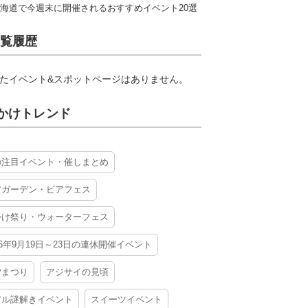
海道で今週末に開催されるおすすめイベント20選
覧履歴
たイベント&スポットページはありません。
かけトレンド
の注目イベント・催しまとめ
アガーデン・ビアフェス
かけ祭り・ウォーターフェス
26年9月19日～23日の連休開催イベント
夕まつり
アジサイの見頃
アル謎解きイベント
スイーツイベント