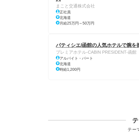
まこと交通株式会社
正社員
北海道
月給25万円～50万円
パティシエ/函館の人気ホテルで腕を振
プレミアホテル-CABIN PRESIDENT-函館
アルバイト・パート
北海道
時給1,200円
テ
テー