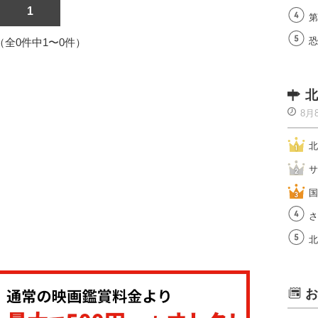
1
第
恐
1（全0件中1〜0件）
北
8月
北
サ
国
さ
北
お