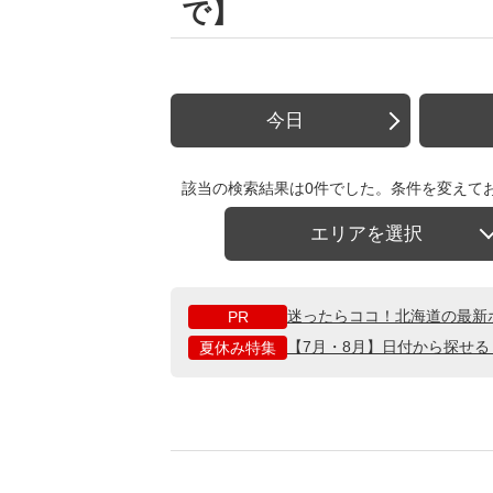
で】
今日
該当の検索結果は0件でした。条件を変えて
エリアを選択
迷ったらココ！北海道の最新
PR
【7月・8月】日付から探せ
夏休み特集