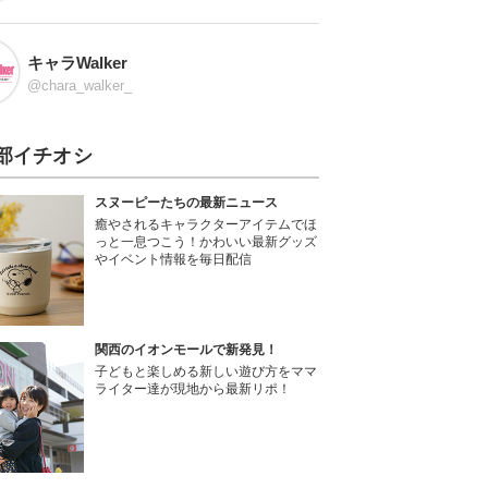
キャラWalker
@chara_walker_
部イチオシ
スヌーピーたちの最新ニュース
癒やされるキャラクターアイテムでほ
っと一息つこう！かわいい最新グッズ
やイベント情報を毎日配信
関西のイオンモールで新発見！
子どもと楽しめる新しい遊び方をママ
ライター達が現地から最新リポ！