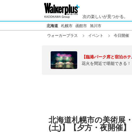
次の楽しいが見つかる。
北海道
札幌市
函館市
旭川市
ウォーカープラス
イベント
今日開催
【臨港パーク席と宿泊ホテ
花火を間近で堪能できる！
北海道札幌市の美術展・博
(土)】【夕方・夜開催