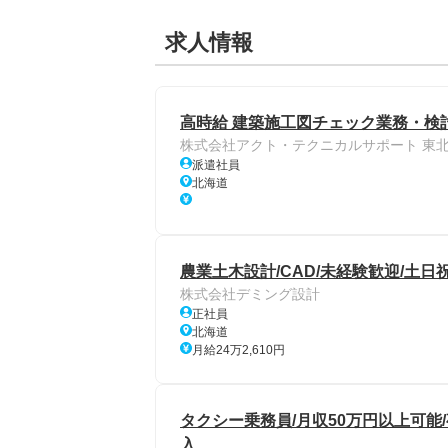
求人情報
高時給 建築施工図チェック業務・検討
株式会社アクト・テクニカルサポート 東
派遣社員
北海道
農業土木設計/CAD/未経験歓迎/土日祝
株式会社デミング設計
正社員
北海道
月給24万2,610円
タクシー乗務員/月収50万円以上可能/
入