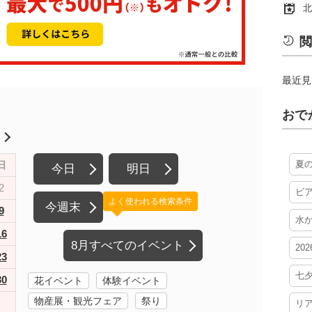
北
閲
最近見
おで
月
夏
日
今日
明日
2
ビ
よく使われる検索条件
今週末
9
水
16
8月すべてのイベント
20
23
七
30
花イベント
体験イベント
物産展・観光フェア
祭り
リ