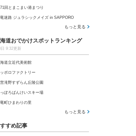
71回とまこまい港まつり
竜迷路 ジュラシックメイズ in SAPPORO
もっと見る
海道おでかけスポットランキング
8日 9:32更新
海道立近代美術館
ッポロファクトリー
営滝野すずらん丘陵公園
っぽろばんけいスキー場
竜町ひまわりの里
もっと見る
すすめ記事