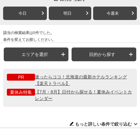
今日
明日
今週末
該当の検索結果は0件でした。
条件を変えてお探しください。
エリアを選択
目的から探す
迷ったらココ！北海道の最新ホテルランキング
PR
【楽天トラベル】
【7月・8月】日付から探せる！夏休みイベントカ
夏休み特集
レンダー
もっと詳しい条件で絞り込む