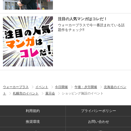
注目の人気マンガはコレだ！
ウォーカープラスで今一番読まれている話
題作をチェック!!
ウォーカープラス
イベント
今日開催
午後・夕方開催
北海道のイベン
ト
札幌市のイベント
展示会
ショッピング施設のイベント
利用規約
プライバシーポリシー
推奨環境
お問い合わせ