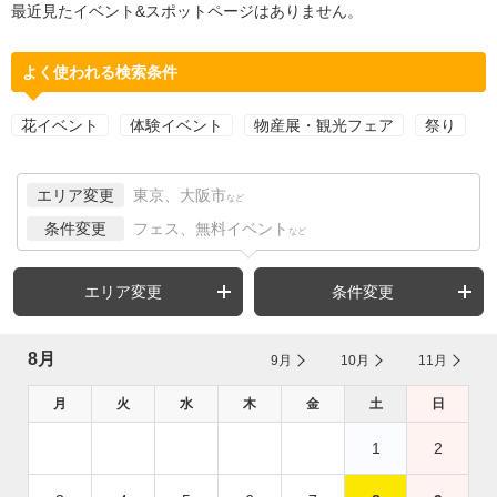
最近見たイベント&スポットページはありません。
よく使われる検索条件
花イベント
体験イベント
物産展・観光フェア
祭り
エリア変更
東京、大阪市
など
条件変更
フェス、無料イベント
など
エリア変更
条件変更
8月
9月
10月
11月
月
火
水
木
金
土
日
1
2