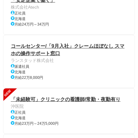
「安定企業で働く」
株式会社Atech
正社員
北海道
月給24万円～34万円
コールセンター/「9月入社」クレームほぼなし スマ
ホの操作サポート窓口
ランスタッド株式会社
派遣社員
北海道
月給22万8,000円
NEW
「未経験可」クリニックの看護師/常勤・夜勤有り
沖医院
正社員
北海道
月給23万円～24万5,000円