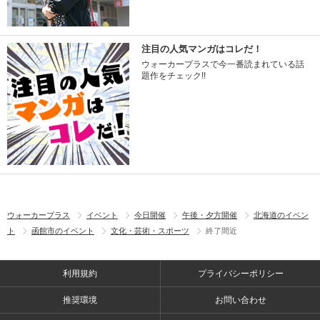
注目の人気マンガはコレだ！
ウォーカープラスで今一番読まれている話
題作をチェック!!
ウォーカープラス
イベント
今日開催
午後・夕方開催
北海道のイベン
ト
函館市のイベント
文化・芸術・スポーツ
終了間近
利用規約
プライバシーポリシー
推奨環境
お問い合わせ