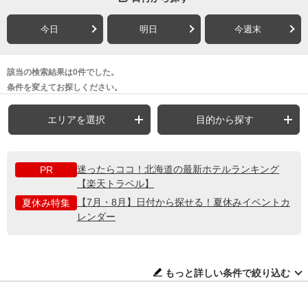
今日
明日
今週末
該当の検索結果は0件でした。
条件を変えてお探しください。
エリアを選択
目的から探す
迷ったらココ！北海道の最新ホテルランキング
PR
【楽天トラベル】
【7月・8月】日付から探せる！夏休みイベントカ
夏休み特集
レンダー
もっと詳しい条件で絞り込む