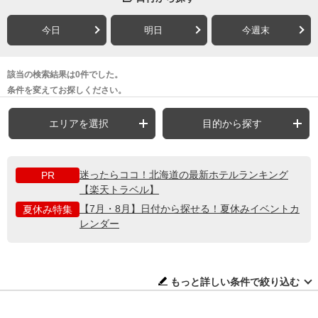
今日
明日
今週末
該当の検索結果は0件でした。
条件を変えてお探しください。
エリアを選択
目的から探す
迷ったらココ！北海道の最新ホテルランキング
PR
【楽天トラベル】
【7月・8月】日付から探せる！夏休みイベントカ
夏休み特集
レンダー
もっと詳しい条件で絞り込む