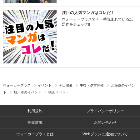
注目の人気マンガはコレだ！
ウォーカープラスで今一番読まれている話
題作をチェック!!
ウォーカープラス
イベント
今日開催
午後・夕方開催
北海道のイベン
ト
旭川市のイベント
映画イベント
利用規約
プライバシーポリシー
推奨環境
お問い合わせ
ウォーカープラスとは
Webプッシュ通知について