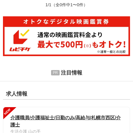
1/1
（全0件中1〜0件）
注目情報
求人情報
NEW
介護職員/介護福祉士/日勤のみ/高給与/札幌市西区/介
護士
生活介護 山の手