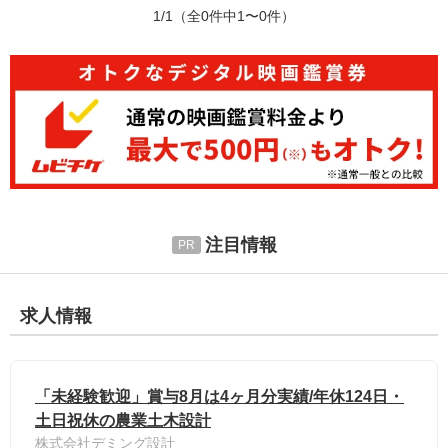
1/1
（全0件中1〜0件）
注目情報
求人情報
「未経験歓迎」賞与8月は4ヶ月分実績/年休124日・
土日祝休の農業土木設計
株式会社デミング設計