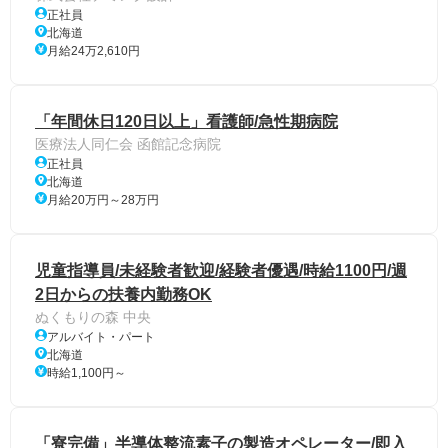
正社員
北海道
月給24万2,610円
「年間休日120日以上」看護師/急性期病院
医療法人同仁会 函館記念病院
正社員
北海道
月給20万円～28万円
児童指導員/未経験者歓迎/経験者優遇/時給1100円/週
2日からの扶養内勤務OK
ぬくもりの森 中央
アルバイト・パート
北海道
時給1,100円～
「寮完備」半導体整流素子の製造オペレーター/即入