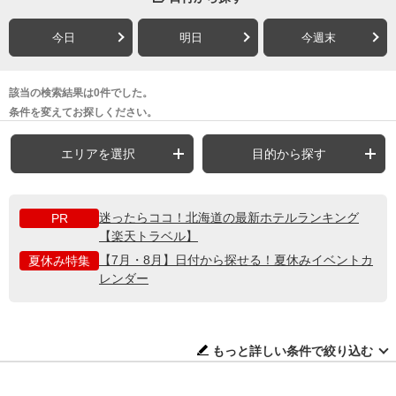
今日
明日
今週末
該当の検索結果は0件でした。
条件を変えてお探しください。
エリアを選択
目的から探す
迷ったらココ！北海道の最新ホテルランキング
PR
【楽天トラベル】
【7月・8月】日付から探せる！夏休みイベントカ
夏休み特集
レンダー
もっと詳しい条件で絞り込む