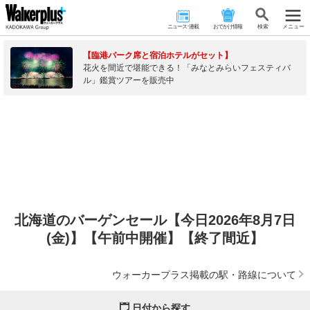
ニュース･連載
おでかけ情報
検 索
メニュー
【臨港パーク席と宿泊ホテルがセット】
花火を間近で堪能できる！「みなとみらいフェスティバ
ル」鑑賞ツアーを販売中
北海道のバーゲンセール【今日2026年8月7日
(金)】【午前中開催】【終了間近】
ウォーカープラス掲載の駅・路線について
日付から探す