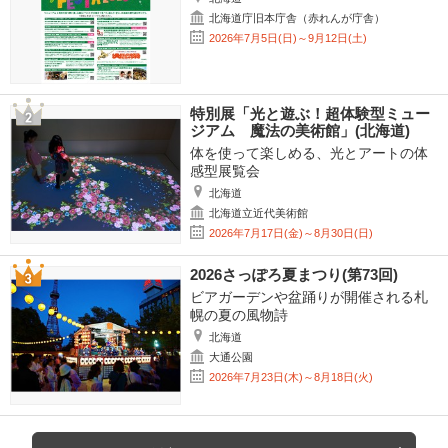
北海道庁旧本庁舎（赤れんが庁舎）
2026年7月5日(日)～9月12日(土)
特別展「光と遊ぶ！超体験型ミュー
ジアム 魔法の美術館」(北海道)
体を使って楽しめる、光とアートの体
感型展覧会
北海道
北海道立近代美術館
2026年7月17日(金)～8月30日(日)
2026さっぽろ夏まつり(第73回)
ビアガーデンや盆踊りが開催される札
幌の夏の風物詩
北海道
大通公園
2026年7月23日(木)～8月18日(火)