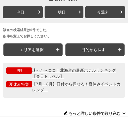
今日
明日
今週末
該当の検索結果は0件でした。
条件を変えてお探しください。
エリアを選択
目的から探す
迷ったらココ！北海道の最新ホテルランキング
PR
【楽天トラベル】
【7月・8月】日付から探せる！夏休みイベントカ
夏休み特集
レンダー
もっと詳しい条件で絞り込む