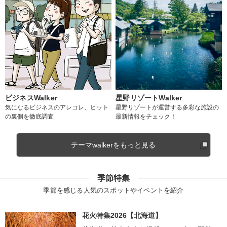
ビジネスWalker
星野リゾートWalker
気になるビジネスのアレコレ、ヒット
星野リゾートが運営する多彩な施設の
の裏側を徹底調査
最新情報をチェック！
テーマwalkerをもっと見る
季節特集
季節を感じる人気のスポットやイベントを紹介
花火特集2026【北海道】