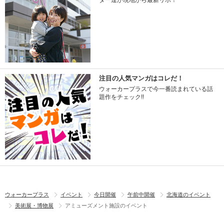
ター達が現地から最新リポ！
注目の人気マンガはコレだ！
ウォーカープラスで今一番読まれている話
題作をチェック!!
ウォーカープラス
イベント
今日開催
午前中開催
北海道のイベント
美術展・博物展
アミューズメント施設のイベント