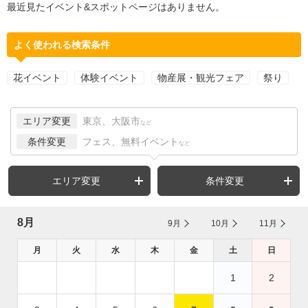
最近見たイベント&スポットページはありません。
よく使われる検索条件
花イベント
体験イベント
物産展・観光フェア
祭り
エリア変更
東京、大阪市
など
条件変更
フェス、無料イベント
など
エリア変更
条件変更
8月
9月
10月
11月
月
火
水
木
金
土
日
1
2