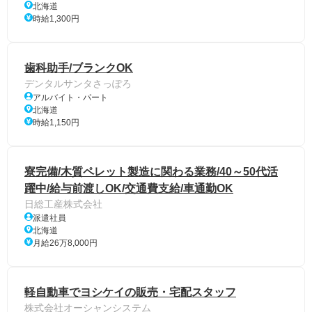
北海道
時給1,300円
歯科助手/ブランクOK
デンタルサンタさっぽろ
アルバイト・パート
北海道
時給1,150円
寮完備/木質ペレット製造に関わる業務/40～50代活
躍中/給与前渡しOK/交通費支給/車通勤OK
日総工産株式会社
派遣社員
北海道
月給26万8,000円
軽自動車でヨシケイの販売・宅配スタッフ
株式会社オーシャンシステム