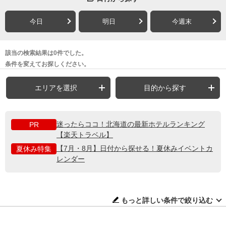
今日
明日
今週末
該当の検索結果は0件でした。
条件を変えてお探しください。
エリアを選択
目的から探す
迷ったらココ！北海道の最新ホテルランキング
PR
【楽天トラベル】
【7月・8月】日付から探せる！夏休みイベントカ
夏休み特集
レンダー
もっと詳しい条件で絞り込む