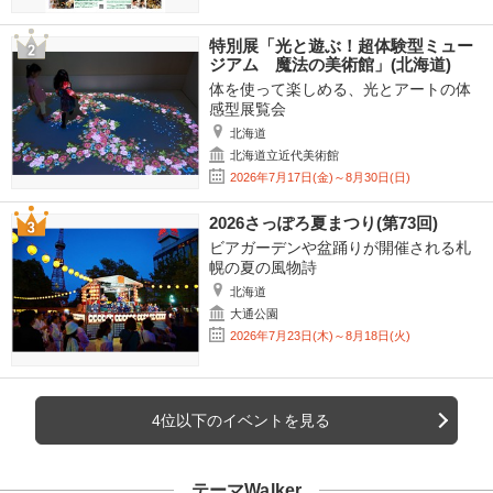
特別展「光と遊ぶ！超体験型ミュー
ジアム 魔法の美術館」(北海道)
体を使って楽しめる、光とアートの体
感型展覧会
北海道
北海道立近代美術館
2026年7月17日(金)～8月30日(日)
2026さっぽろ夏まつり(第73回)
ビアガーデンや盆踊りが開催される札
幌の夏の風物詩
北海道
大通公園
2026年7月23日(木)～8月18日(火)
4位以下のイベントを見る
テーマWalker