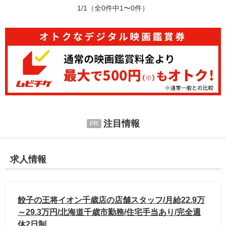
1/1
（全0件中1〜0件）
注目情報
求人情報
餃子の王将イオン千歳店の店舗スタッフ/月給22.9万
～29.3万円/北海道千歳市勤務/住宅手当あり/完全週
休2日制