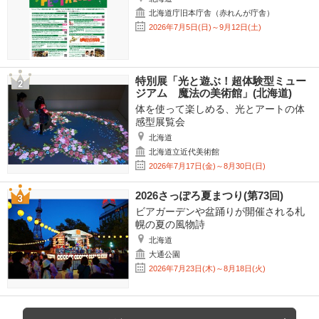
北海道庁旧本庁舎（赤れんが庁舎）
2026年7月5日(日)～9月12日(土)
特別展「光と遊ぶ！超体験型ミュー
ジアム 魔法の美術館」(北海道)
体を使って楽しめる、光とアートの体
感型展覧会
北海道
北海道立近代美術館
2026年7月17日(金)～8月30日(日)
2026さっぽろ夏まつり(第73回)
ビアガーデンや盆踊りが開催される札
幌の夏の風物詩
北海道
大通公園
2026年7月23日(木)～8月18日(火)