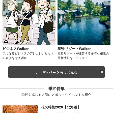
ビジネスWalker
星野リゾートWalker
気になるビジネスのアレコレ、ヒット
星野リゾートが運営する多彩な施設の
の裏側を徹底調査
最新情報をチェック！
テーマwalkerをもっと見る
季節特集
季節を感じる人気のスポットやイベントを紹介
花火特集2026【北海道】