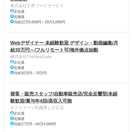
株式会社王将フードサービス
正社員
北海道
月給22万9,500円～29万3,000円
Webデザイナー 未経験歓迎 デザイン・動画編集/月
給30万円～/フルリモート可/海外拠点始動
株式会社TheNewGate
正社員
北海道
月給30万円～70万円
接客・販売スタッフ/自動車販売店/完全反響型/未経
験歓迎/賞与年4回/高収入可能
ネクステージ札幌美しが丘店
正社員
北海道
月給27万円～64万4,000円