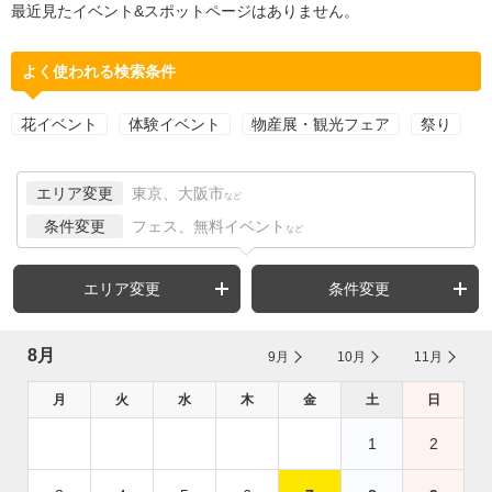
最近見たイベント&スポットページはありません。
よく使われる検索条件
花イベント
体験イベント
物産展・観光フェア
祭り
エリア変更
東京、大阪市
など
条件変更
フェス、無料イベント
など
エリア変更
条件変更
8月
9月
10月
11月
月
火
水
木
金
土
日
1
2