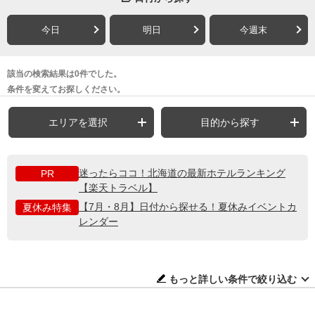
今日
明日
今週末
該当の検索結果は0件でした。
条件を変えてお探しください。
エリアを選択
目的から探す
迷ったらココ！北海道の最新ホテルランキング
PR
【楽天トラベル】
【7月・8月】日付から探せる！夏休みイベントカ
夏休み特集
レンダー
もっと詳しい条件で絞り込む