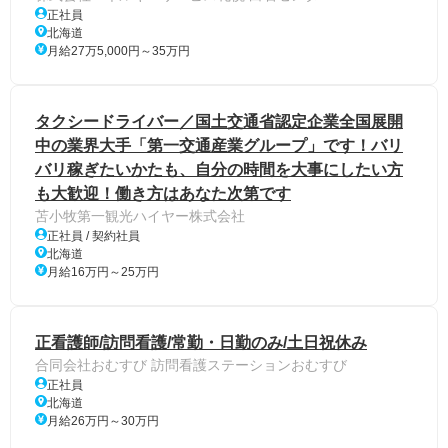
正社員
北海道
月給27万5,000円～35万円
タクシードライバー／国土交通省認定企業全国展開
中の業界大手「第一交通産業グループ」です！バリ
バリ稼ぎたいかたも、自分の時間を大事にしたい方
も大歓迎！働き方はあなた次第です
苫小牧第一観光ハイヤー株式会社
正社員 / 契約社員
北海道
月給16万円～25万円
正看護師/訪問看護/常勤・日勤のみ/土日祝休み
合同会社おむすび 訪問看護ステーションおむすび
正社員
北海道
月給26万円～30万円