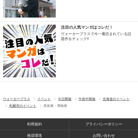
注目の人気マンガはコレだ！
ウォーカープラスで今一番読まれている話
題作をチェック!!
ウォーカープラス
イベント
今日開催
午前中開催
北海道のイベント
札幌市のイベント
美術展・博物展
利用規約
プライバシーポリシー
推奨環境
お問い合わせ