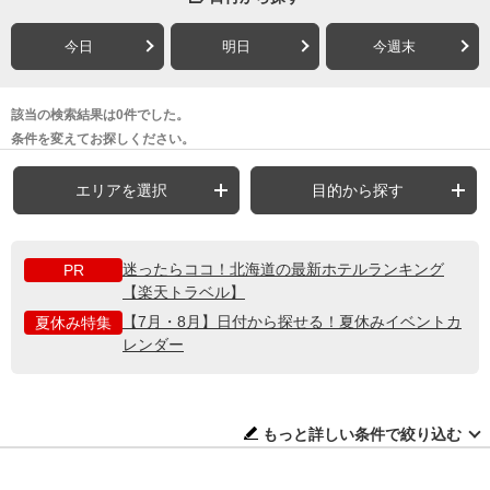
今日
明日
今週末
該当の検索結果は0件でした。
条件を変えてお探しください。
エリアを選択
目的から探す
迷ったらココ！北海道の最新ホテルランキング
PR
【楽天トラベル】
【7月・8月】日付から探せる！夏休みイベントカ
夏休み特集
レンダー
もっと詳しい条件で絞り込む