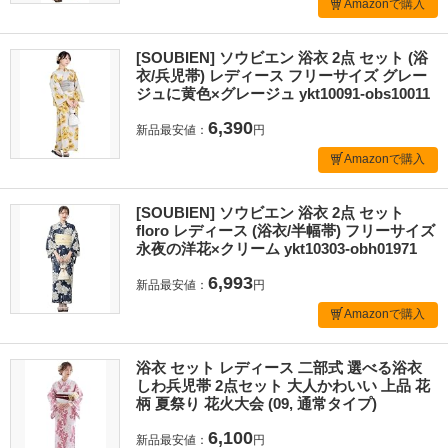
Amazonで購入
[SOUBIEN] ソウビエン 浴衣 2点 セット (浴
衣/兵児帯) レディース フリーサイズ グレー
ジュに黄色×グレージュ ykt10091-obs10011
6,390
新品最安値：
円
Amazonで購入
[SOUBIEN] ソウビエン 浴衣 2点 セット
floro レディース (浴衣/半幅帯) フリーサイズ
永夜の洋花×クリーム ykt10303-obh01971
6,993
新品最安値：
円
Amazonで購入
浴衣 セット レディース 二部式 選べる浴衣
しわ兵児帯 2点セット 大人かわいい 上品 花
柄 夏祭り 花火大会 (09, 通常タイプ)
6,100
新品最安値：
円