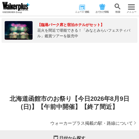
ニュース･連載
おでかけ情報
検 索
メニュー
【臨港パーク席と宿泊ホテルがセット】
花火を間近で堪能できる！「みなとみらいフェスティバ
ル」鑑賞ツアーを販売中
北海道函館市のお祭り【今日2026年8月9日
(日)】【午前中開催】【終了間近】
ウォーカープラス掲載の駅・路線について
日付から探す