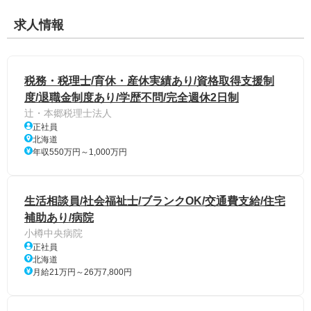
求人情報
税務・税理士/育休・産休実績あり/資格取得支援制
度/退職金制度あり/学歴不問/完全週休2日制
辻・本郷税理士法人
正社員
北海道
年収550万円～1,000万円
生活相談員/社会福祉士/ブランクOK/交通費支給/住宅
補助あり/病院
小樽中央病院
正社員
北海道
月給21万円～26万7,800円