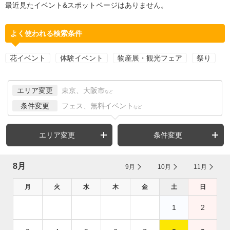
最近見たイベント&スポットページはありません。
よく使われる検索条件
花イベント
体験イベント
物産展・観光フェア
祭り
エリア変更
東京、大阪市
など
条件変更
フェス、無料イベント
など
エリア変更
条件変更
8月
9月
10月
11月
月
火
水
木
金
土
日
1
2