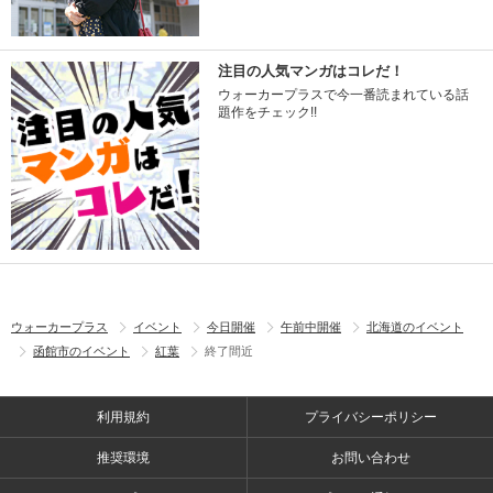
注目の人気マンガはコレだ！
ウォーカープラスで今一番読まれている話
題作をチェック!!
ウォーカープラス
イベント
今日開催
午前中開催
北海道のイベント
函館市のイベント
紅葉
終了間近
利用規約
プライバシーポリシー
推奨環境
お問い合わせ