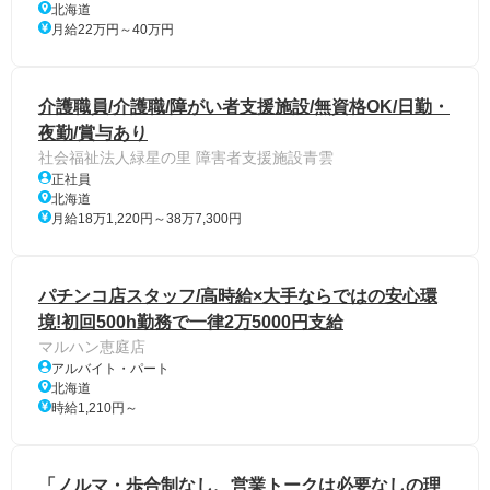
北海道
月給22万円～40万円
介護職員/介護職/障がい者支援施設/無資格OK/日勤・
夜勤/賞与あり
社会福祉法人緑星の里 障害者支援施設青雲
正社員
北海道
月給18万1,220円～38万7,300円
パチンコ店スタッフ/高時給×大手ならではの安心環
境!初回500h勤務で一律2万5000円支給
マルハン恵庭店
アルバイト・パート
北海道
時給1,210円～
「ノルマ・歩合制なし、営業トークは必要なしの理