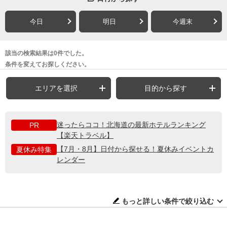
今日
明日
今週末
該当の検索結果は0件でした。
条件を変えてお探しください。
エリアを選択
目的から探す
迷ったらココ！北海道の最新ホテルランキング
PR
【楽天トラベル】
【7月・8月】日付から探せる！夏休みイベントカ
夏休み特集
レンダー
もっと詳しい条件で絞り込む