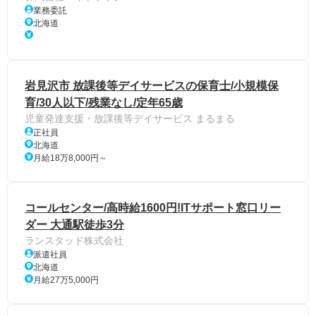
業務委託
北海道
岩見沢市 放課後等デイサービスの保育士/小規模保
育/30人以下/残業なし/定年65歳
児童発達支援・放課後等デイサービス まるまる
正社員
北海道
月給18万8,000円～
コールセンター/高時給1600円!ITサポート窓口リー
ダー 大通駅徒歩3分
ランスタッド株式会社
派遣社員
北海道
月給27万5,000円