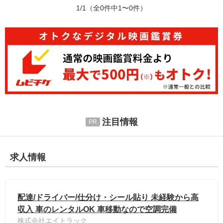
1/1
（全0件中1〜0件）
注目情報
求人情報
配達/ドライバー/仕分け・シール貼り 未経験から高
収入 車のレンタルOK 車移動なので空調完備
株式会社エイトラック