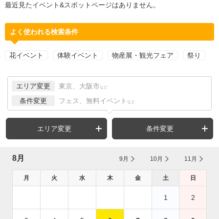
最近見たイベント&スポットページはありません。
よく使われる検索条件
花イベント
体験イベント
物産展・観光フェア
祭り
エリア変更
東京、大阪市
など
条件変更
フェス、無料イベント
など
エリア変更
条件変更
8月
9月
10月
11月
月
火
水
木
金
土
日
1
2