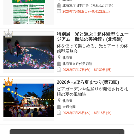
北海道庁旧本庁舎（赤れんが庁舎）
2026年7月5日(日)～9月12日(土)
特別展「光と遊ぶ！超体験型ミュー
ジアム 魔法の美術館」(北海道)
体を使って楽しめる、光とアートの体
感型展覧会
北海道
北海道立近代美術館
2026年7月17日(金)～8月30日(日)
2026さっぽろ夏まつり(第73回)
ビアガーデンや盆踊りが開催される札
幌の夏の風物詩
北海道
大通公園
2026年7月23日(木)～8月18日(火)