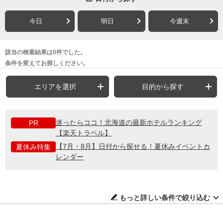
今日
明日
今週末
該当の検索結果は0件でした。
条件を変えてお探しください。
エリアを選択
目的から探す
迷ったらココ！北海道の最新ホテルランキング
PR
【楽天トラベル】
【7月・8月】日付から探せる！夏休みイベントカ
夏休み特集
レンダー
もっと詳しい条件で絞り込む