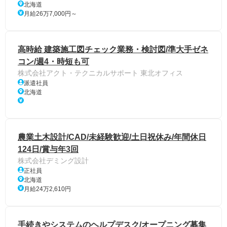
北海道
月給26万7,000円～
高時給 建築施工図チェック業務・検討図/準大手ゼネ
コン/週4・時短も可
株式会社アクト・テクニカルサポート 東北オフィス
派遣社員
北海道
農業土木設計/CAD/未経験歓迎/土日祝休み/年間休日
124日/賞与年3回
株式会社デミング設計
正社員
北海道
月給24万2,610円
手続きやシステムのヘルプデスク/オープニング募集