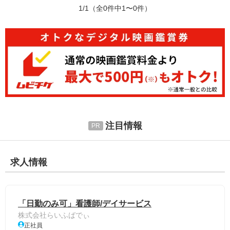
1/1
（全0件中1〜0件）
注目情報
求人情報
「日勤のみ可」看護師/デイサービス
株式会社らいふばでぃ
正社員