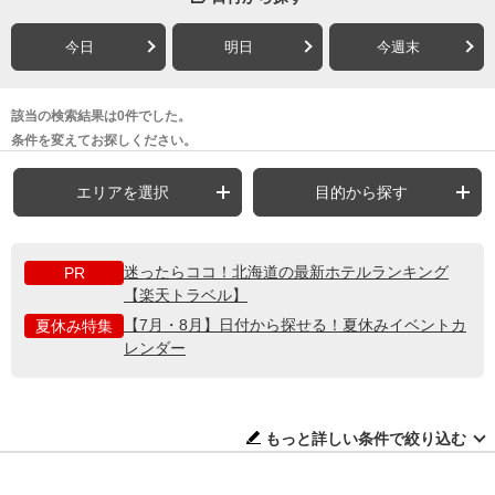
今日
明日
今週末
該当の検索結果は0件でした。
条件を変えてお探しください。
エリアを選択
目的から探す
迷ったらココ！北海道の最新ホテルランキング
PR
【楽天トラベル】
【7月・8月】日付から探せる！夏休みイベントカ
夏休み特集
レンダー
もっと詳しい条件で絞り込む