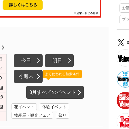
お
プ
月
日
今日
明日
2
よく使われる検索条件
今週末
9
16
8月すべてのイベント
23
30
花イベント
体験イベント
物産展・観光フェア
祭り