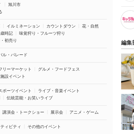
市
旭川市
る
葉
イルミネーション
カウントダウン
花・自然
・歳時記
味覚狩り・フルーツ狩り
袋・初売り
編集
バル・パレード
フリーマーケット
グルメ・フードフェス
業施設イベント
スポーツイベント
ライブ・音楽イベント
劇
伝統芸能・お笑いライブ
講演会・トークショー
展示会
アニメ・ゲーム
クティビティ
その他のイベント