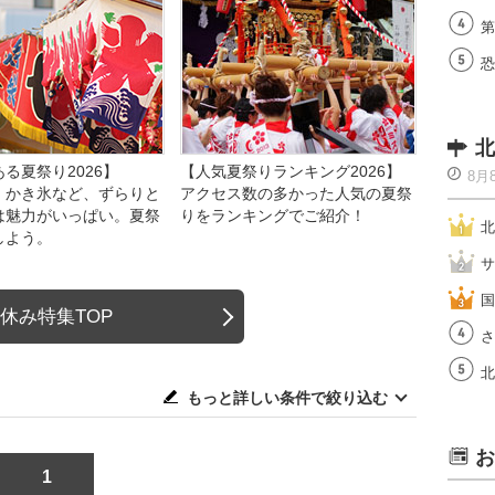
第
恐
北
る夏祭り2026】
【人気夏祭りランキング2026】
8月
、かき氷など、ずらりと
アクセス数の多かった人気の夏祭
は魅力がいっぱい。夏祭
りをランキングでご紹介！
北
しよう。
サ
国
休み特集TOP
さ
北
もっと詳しい条件で絞り込む
お
1