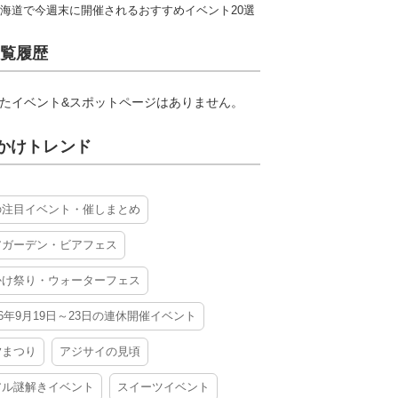
海道で今週末に開催されるおすすめイベント20選
覧履歴
たイベント&スポットページはありません。
かけトレンド
の注目イベント・催しまとめ
アガーデン・ビアフェス
かけ祭り・ウォーターフェス
26年9月19日～23日の連休開催イベント
夕まつり
アジサイの見頃
アル謎解きイベント
スイーツイベント