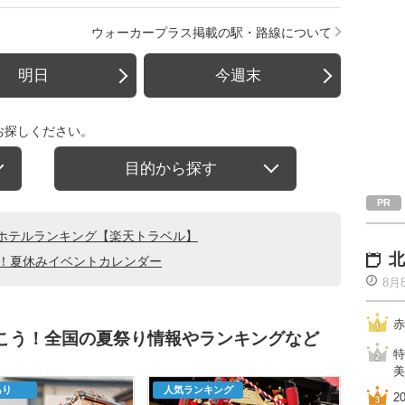
ウォーカープラス掲載の駅・路線について
明日
今週末
お探しください。
目的から探す
ホテルランキング【楽天トラベル】
北
る！夏休みイベントカレンダー
8月
赤
行こう！全国の夏祭り情報やランキングなど
特
美
あり
人気ランキング
2