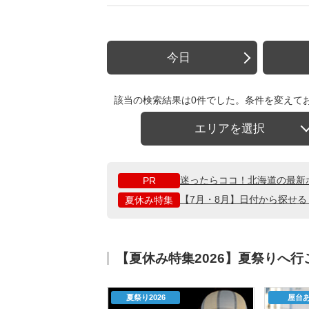
今日
該当の検索結果は0件でした。条件を変えて
エリアを選択
迷ったらココ！北海道の最新
PR
【7月・8月】日付から探せ
夏休み特集
【夏休み特集2026】夏祭りへ
夏祭り2026
屋台