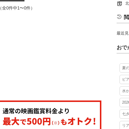
北
1（全0件中1〜0件）
閲
最近見
おで
夏
ビ
水
20
七
リ