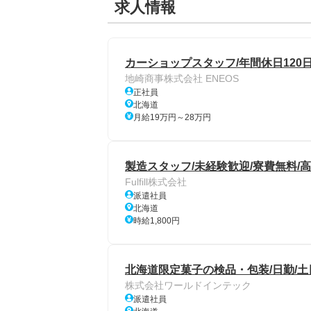
求人情報
カーショップスタッフ/年間休日120日
地崎商事株式会社 ENEOS
正社員
北海道
月給19万円～28万円
製造スタッフ/未経験歓迎/寮費無料/
Fulfill株式会社
派遣社員
北海道
時給1,800円
北海道限定菓子の検品・包装/日勤/
株式会社ワールドインテック
派遣社員