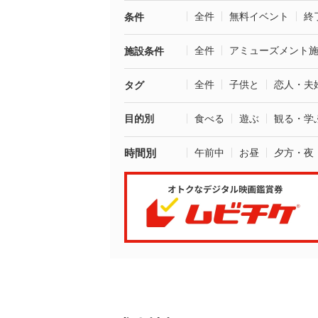
全件
無料イベント
終
条件
全件
アミューズメント
施設条件
全件
子供と
恋人・夫
タグ
目的別
食べる
遊ぶ
観る・学
時間別
午前中
お昼
夕方・夜