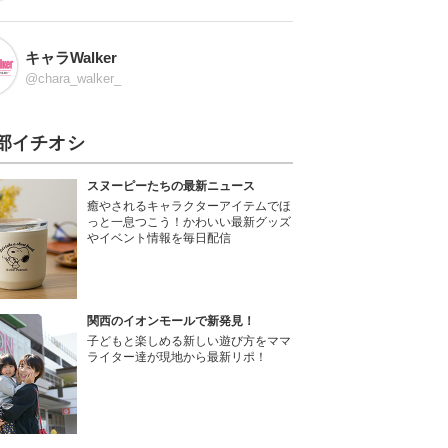
キャラWalker
@chara_walker_
部イチオシ
スヌーピーたちの最新ニュース
癒やされるキャラクターアイテムでほ
っと一息つこう！かわいい最新グッズ
やイベント情報を毎日配信
関西のイオンモールで新発見！
子どもと楽しめる新しい遊び方をママ
ライター達が現地から最新リポ！