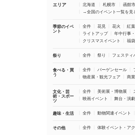
エリア
北海道
札幌市
函館
→全国のイベント一覧を見
全件
花見
花火
紅
季節のイベ
ント
ライトアップ
年中行事
クリスマスイベント
福
全件
祭り
フェスティ
祭り
全件
バーゲンセール
食べる・買
う
物産展・観光フェア
商
全件
美術展・博物展
文化・芸
術・スポー
映画イベント
舞台・演
ツ
全件
動物関連イベント
趣味・生活
全件
体験イベント・ア
その他