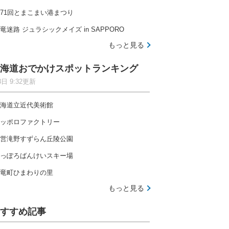
71回とまこまい港まつり
竜迷路 ジュラシックメイズ in SAPPORO
もっと見る
海道おでかけスポットランキング
8日 9:32更新
海道立近代美術館
ッポロファクトリー
営滝野すずらん丘陵公園
っぽろばんけいスキー場
竜町ひまわりの里
もっと見る
すすめ記事