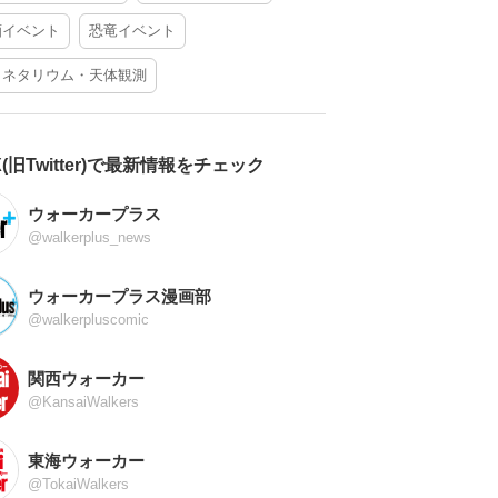
酒イベント
恐竜イベント
ラネタリウム・天体観測
X(旧Twitter)で最新情報をチェック
ウォーカープラス
@walkerplus_news
ウォーカープラス漫画部
@walkerpluscomic
関西ウォーカー
@KansaiWalkers
東海ウォーカー
@TokaiWalkers