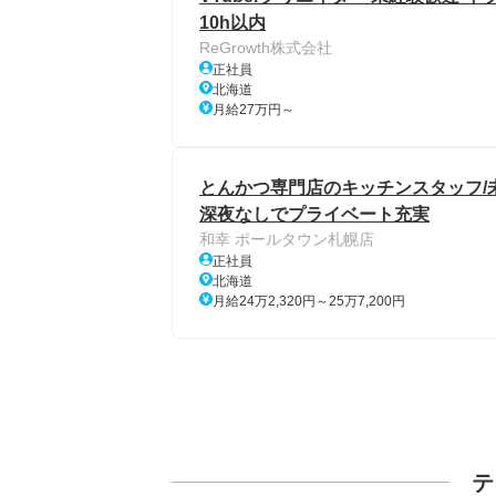
10h以内
ReGrowth株式会社
正社員
北海道
月給27万円～
とんかつ専門店のキッチンスタッフ/未
深夜なしでプライベート充実
和幸 ポールタウン札幌店
正社員
北海道
月給24万2,320円～25万7,200円
テ