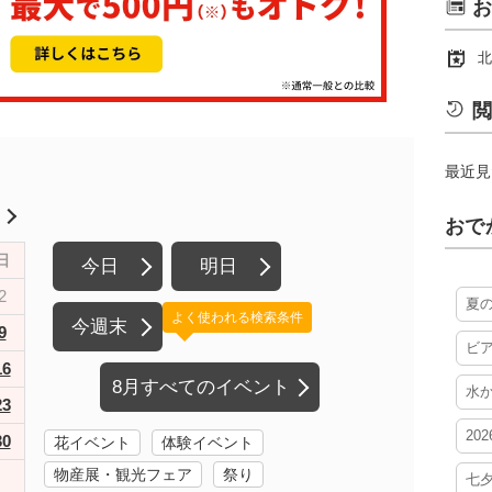
お
北
閲
最近見
月
おで
日
今日
明日
2
夏
よく使われる検索条件
今週末
9
ビ
16
8月すべてのイベント
水
23
20
30
花イベント
体験イベント
物産展・観光フェア
祭り
七