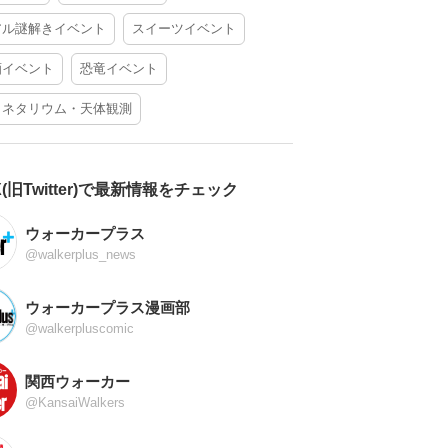
アル謎解きイベント
スイーツイベント
酒イベント
恐竜イベント
ラネタリウム・天体観測
X(旧Twitter)で最新情報をチェック
ウォーカープラス
@walkerplus_news
ウォーカープラス漫画部
@walkerpluscomic
関西ウォーカー
@KansaiWalkers