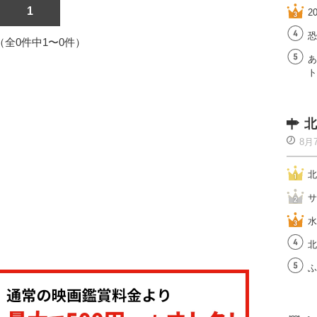
1
2
恐
1（全0件中1〜0件）
あ
ト
北
8月
北
サ
水
北
ふ