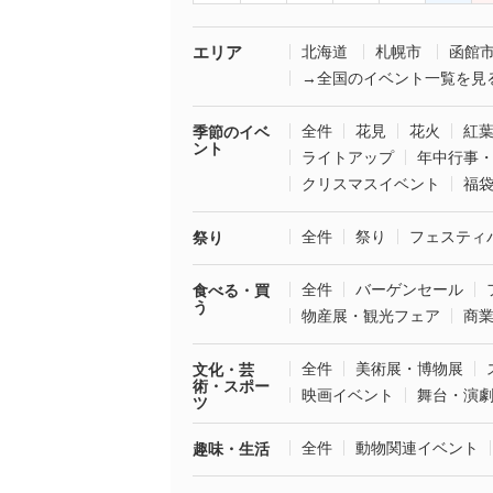
エリア
北海道
札幌市
函館
→全国のイベント一覧を見
全件
花見
花火
紅
季節のイベ
ント
ライトアップ
年中行事
クリスマスイベント
福
全件
祭り
フェスティ
祭り
全件
バーゲンセール
食べる・買
う
物産展・観光フェア
商
全件
美術展・博物展
文化・芸
術・スポー
映画イベント
舞台・演
ツ
全件
動物関連イベント
趣味・生活