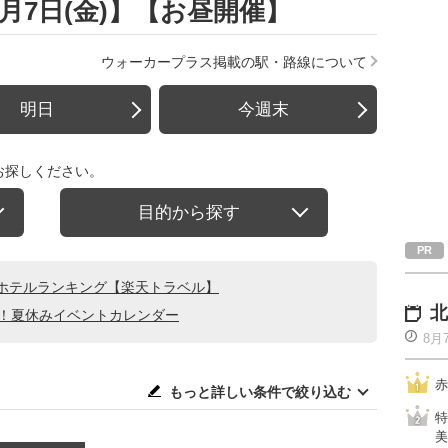
8月7日(金)】【お昼開催】
ウォーカープラス掲載の駅・路線について
明日
今週末
お探しください。
目的から探す
ホテルランキング【楽天トラベル】
北
る！夏休みイベントカレンダー
8月
赤
もっと詳しい条件で絞り込む
特
美