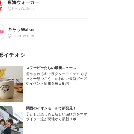
東海ウォーカー
@TokaiWalkers
キャラWalker
@chara_walker_
部イチオシ
スヌーピーたちの最新ニュース
癒やされるキャラクターアイテムでほ
っと一息つこう！かわいい最新グッズ
やイベント情報を毎日配信
関西のイオンモールで新発見！
子どもと楽しめる新しい遊び方をママ
ライター達が現地から最新リポ！