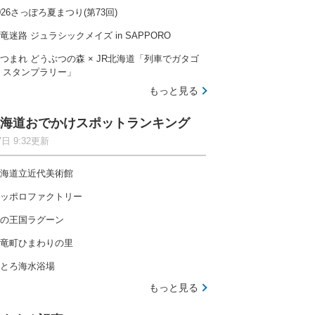
026さっぽろ夏まつり(第73回)
竜迷路 ジュラシックメイズ in SAPPORO
つまれ どうぶつの森 × JR北海道「列車でガタゴ
 スタンプラリー」
もっと見る
海道おでかけスポットランキング
7日 9:32更新
海道立近代美術館
ッポロファクトリー
の王国ラグーン
竜町ひまわりの里
とろ海水浴場
もっと見る