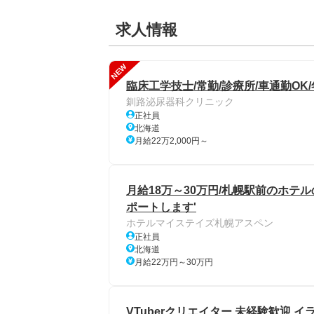
求人情報
NEW
臨床工学技士/常勤/診療所/車通勤OK
釧路泌尿器科クリニック
正社員
北海道
月給22万2,000円～
月給18万～30万円/札幌駅前のホテ
ポートします'
ホテルマイステイズ札幌アスペン
正社員
北海道
月給22万円～30万円
VTuberクリエイター 未経験歓迎 