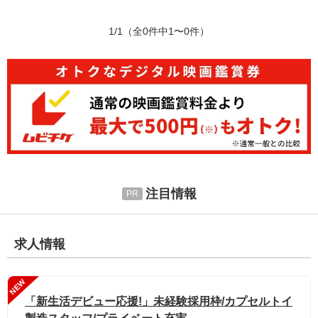
1/1
（全0件中1〜0件）
注目情報
求人情報
NEW
「新生活デビュー応援!」未経験採用枠/カプセルトイ