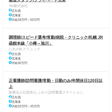
製造スタッフ/プライベート充実
Yts株式会社
正社員
北海道
月給28万円～50万円
調理師/スピード選考/常勤/病院・クリニック/札幌 JR
函館本線「小樽～旭川」
にれの杜クリニック
正社員
北海道
月給30万円
正看護師/訪問看護/常勤・日勤のみ/年間休日120日以
上
医療法人社団支心 ふわり訪問看護ステーション
正社員
北海道
月給20万円～35万円