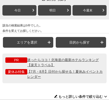
今日
明日
今週末
該当の検索結果は0件でした。
条件を変えてお探しください。
エリアを選択
目的から探す
迷ったらココ！北海道の最新ホテルランキング
PR
【楽天トラベル】
【7月・8月】日付から探せる！夏休みイベントカ
夏休み特集
レンダー
もっと詳しい条件で絞り込む