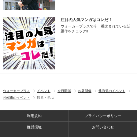
注目の人気マンガはコレだ！
ウォーカープラスで今一番読まれている話
題作をチェック!!
ウォーカープラス
イベント
今日開催
お昼開催
北海道のイベント
札幌市のイベント
観る・学ぶ
利用規約
プライバシーポリシー
推奨環境
お問い合わせ