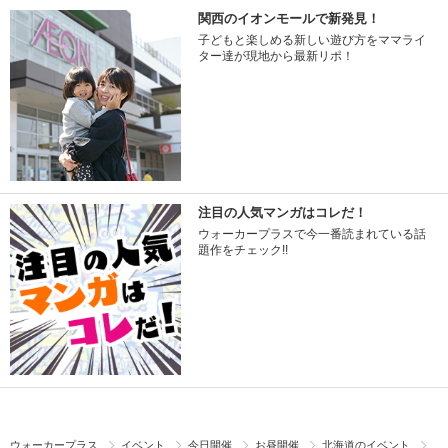
関西のイオンモールで新発見！
子どもと楽しめる新しい遊び方をママライ
ター達が現地から最新リポ！
注目の人気マンガはコレだ！
ウォーカープラスで今一番読まれている話
題作をチェック!!
ウォーカープラス
イベント
今日開催
お昼開催
北海道のイベント