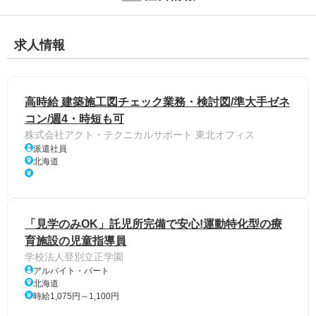
求人情報
高時給 建築施工図チェック業務・検討図/準大手ゼネ
コン/週4・時短も可
株式会社アクト・テクニカルサポート 東北オフィス
派遣社員
北海道
「見学のみOK」託児所完備で安心!運動特化型の療
育施設の児童指導員
学校法人登別立正学園
アルバイト・パート
北海道
時給1,075円～1,100円