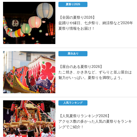
夏祭り2026
【全国の夏祭り2026】
盆踊りや縁日、七夕祭り、納涼祭など2026年
夏祭り情報をお届け！
屋台あり
【屋台のある夏祭り2026】
たこ焼き、かき氷など、ずらりと並ぶ屋台は
魅力がいっぱい。夏祭りを満喫しよう。
人気ランキング
【人気夏祭りランキング2026】
アクセス数の多かった人気の夏祭りをランキ
ングでご紹介！