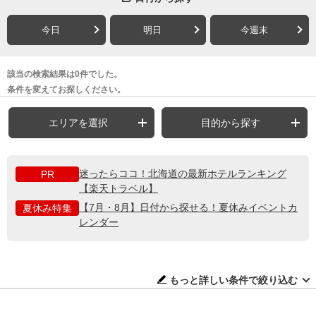
今日
明日
今週末
該当の検索結果は0件でした。
条件を変えてお探しください。
エリアを選択
目的から探す
迷ったらココ！北海道の最新ホテルランキング
PR
【楽天トラベル】
【7月・8月】日付から探せる！夏休みイベントカ
夏休み特集
レンダー
もっと詳しい条件で絞り込む