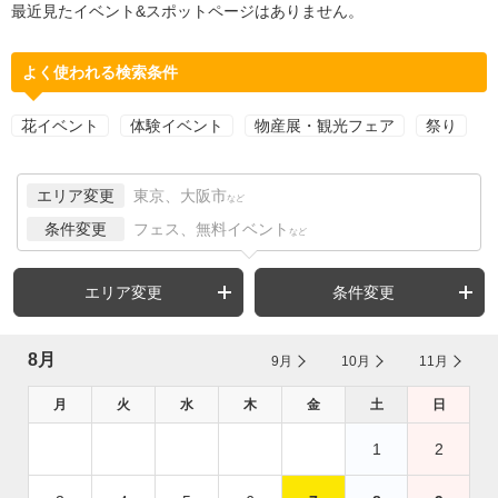
最近見たイベント&スポットページはありません。
よく使われる検索条件
花イベント
体験イベント
物産展・観光フェア
祭り
エリア変更
東京、大阪市
など
条件変更
フェス、無料イベント
など
エリア変更
条件変更
8月
9月
10月
11月
月
火
水
木
金
土
日
1
2