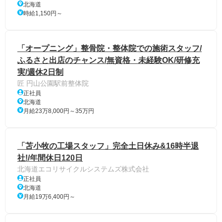
北海道
時給1,150円～
「オープニング」整骨院・整体院での施術スタッフ/
ふるさと出店のチャンス/無資格・未経験OK/研修充
実/週休2日制
匠 円山公園駅前整体院
正社員
北海道
月給23万8,000円～35万円
「苫小牧の工場スタッフ」完全土日休み&16時半退
社!/年間休日120日
北海道エコリサイクルシステムズ株式会社
正社員
北海道
月給19万6,400円～