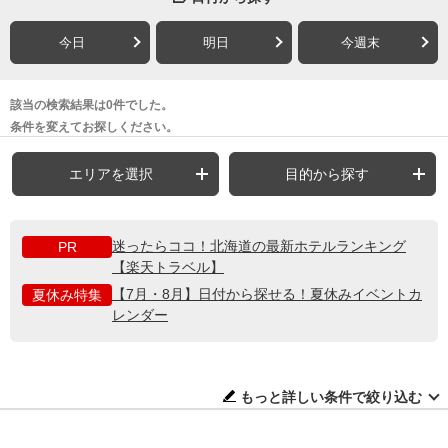
今日
明日
今週末
該当の検索結果は0件でした。
条件を変えてお探しください。
エリアを選択
目的から探す
迷ったらココ！北海道の最新ホテルランキング
PR
【楽天トラベル】
【7月・8月】日付から探せる！夏休みイベントカ
夏休み特集
レンダー
もっと詳しい条件で絞り込む