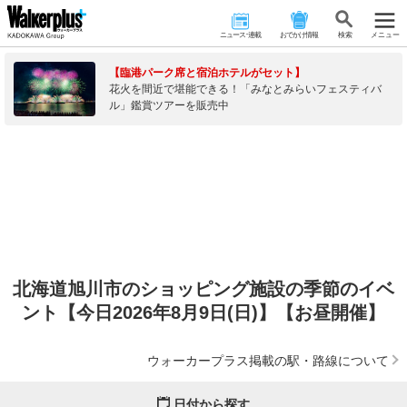
ニュース･連載
おでかけ情報
検 索
メニュー
【臨港パーク席と宿泊ホテルがセット】
花火を間近で堪能できる！「みなとみらいフェスティバ
ル」鑑賞ツアーを販売中
北海道旭川市のショッピング施設の季節のイベ
ント【今日2026年8月9日(日)】【お昼開催】
ウォーカープラス掲載の駅・路線について
日付から探す