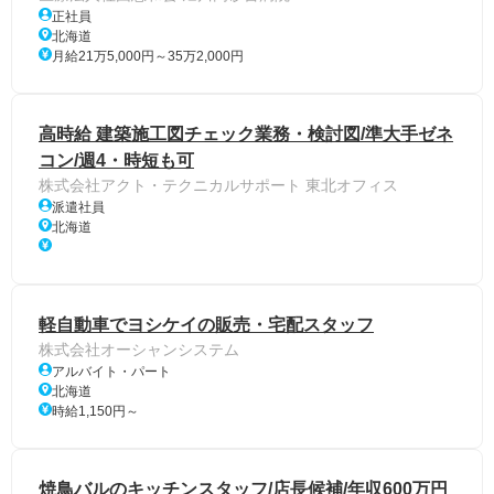
正社員
北海道
月給21万5,000円～35万2,000円
高時給 建築施工図チェック業務・検討図/準大手ゼネ
コン/週4・時短も可
株式会社アクト・テクニカルサポート 東北オフィス
派遣社員
北海道
軽自動車でヨシケイの販売・宅配スタッフ
株式会社オーシャンシステム
アルバイト・パート
北海道
時給1,150円～
焼鳥バルのキッチンスタッフ/店長候補/年収600万円