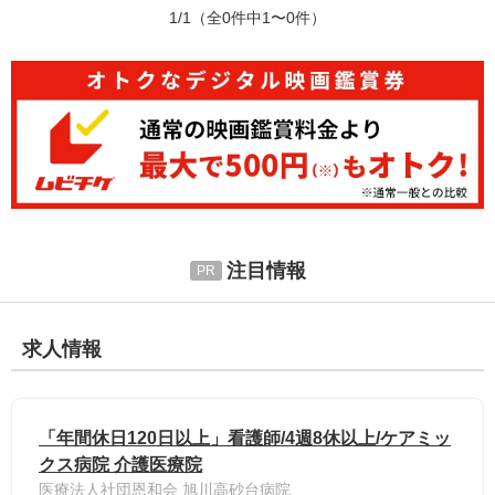
1/1
（全0件中1〜0件）
注目情報
求人情報
「年間休日120日以上」看護師/4週8休以上/ケアミッ
クス病院 介護医療院
医療法人社団恩和会 旭川高砂台病院