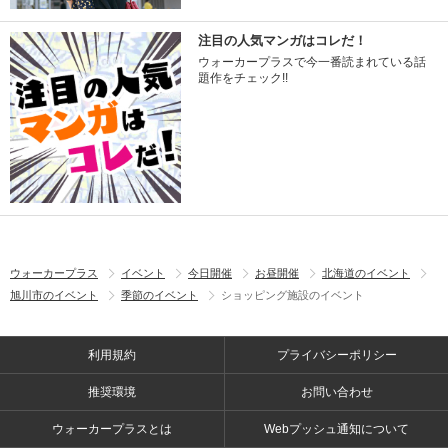
注目の人気マンガはコレだ！
ウォーカープラスで今一番読まれている話
題作をチェック!!
ウォーカープラス
イベント
今日開催
お昼開催
北海道のイベント
旭川市のイベント
季節のイベント
ショッピング施設のイベント
利用規約
プライバシーポリシー
推奨環境
お問い合わせ
ウォーカープラスとは
Webプッシュ通知について