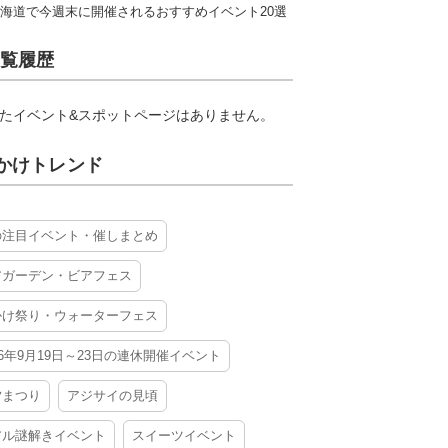
海道で今週末に開催されるおすすめイベント20選
覧履歴
たイベント&スポットページはありません。
かけトレンド
の注目イベント・催しまとめ
アガーデン・ビアフェス
かけ祭り・ウォーターフェス
26年9月19日～23日の連休開催イベント
夕まつり
アジサイの見頃
アル謎解きイベント
スイーツイベント