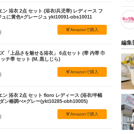
ビエン 浴衣 2点 セット (浴衣/兵児帯) レディース フ
黄色×グレージュ ykt10091-obs10011
Amazonで購入
円
編集
メンズ 「上品さを魅せる浴衣」 6点セット (帯 内帯 巾
ッチ帯 セット (M, 黒しじら)
Amazonで購入
円
ビエン 浴衣 2点 セット floro レディース (浴衣/半幅
ン椿調べ×グレー(ykt10285-obh10005)
Amazonで購入
円