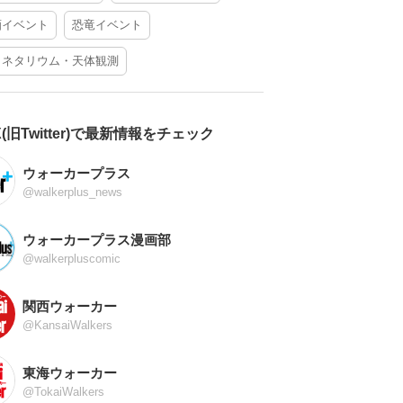
酒イベント
恐竜イベント
ラネタリウム・天体観測
X(旧Twitter)で最新情報をチェック
ウォーカープラス
@walkerplus_news
ウォーカープラス漫画部
@walkerpluscomic
関西ウォーカー
@KansaiWalkers
東海ウォーカー
@TokaiWalkers