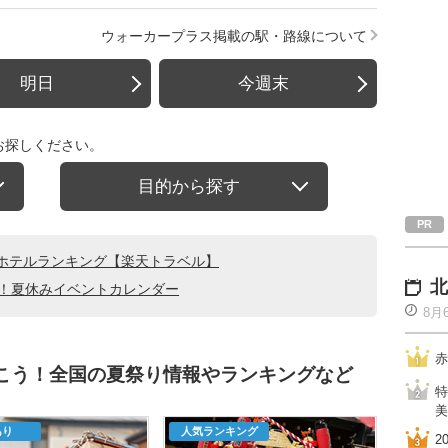
ウォーカープラス掲載の駅・路線について
明日
今週末
お探しください。
目的から探す
ホテルランキング【楽天トラベル】
北
る！夏休みイベントカレンダー
8月
赤
行こう！全国の夏祭り情報やランキングなど
特
美
あり
人気ランキング
2