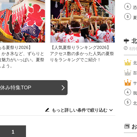
恐
夏
北
る夏祭り2026】
【人気夏祭りランキング2026】
8月
、かき氷など、ずらりと
アクセス数の多かった人気の夏祭
は魅力がいっぱい。夏祭
りをランキングでご紹介！
北
しよう。
百
サ
休み特集TOP
我
北
もっと詳しい条件で絞り込む
お
1