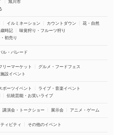
市
旭川市
る
葉
イルミネーション
カウントダウン
花・自然
・歳時記
味覚狩り・フルーツ狩り
袋・初売り
バル・パレード
フリーマーケット
グルメ・フードフェス
業施設イベント
スポーツイベント
ライブ・音楽イベント
劇
伝統芸能・お笑いライブ
講演会・トークショー
展示会
アニメ・ゲーム
クティビティ
その他のイベント