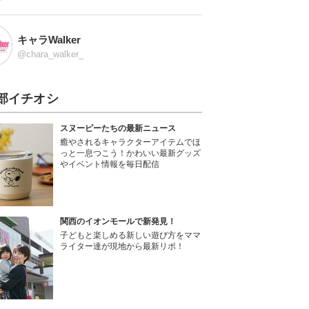
キャラWalker
@chara_walker_
部イチオシ
スヌーピーたちの最新ニュース
癒やされるキャラクターアイテムでほ
っと一息つこう！かわいい最新グッズ
やイベント情報を毎日配信
関西のイオンモールで新発見！
子どもと楽しめる新しい遊び方をママ
ライター達が現地から最新リポ！