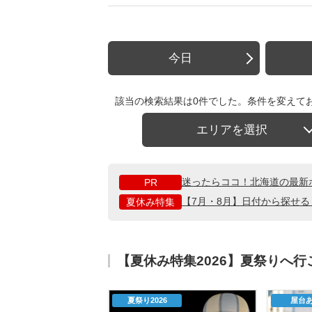
今日
該当の検索結果は0件でした。条件を変えて
エリアを選択
迷ったらココ！北海道の最新
PR
【7月・8月】日付から探せ
夏休み特集
【夏休み特集2026】夏祭りへ
夏祭り2026
屋台