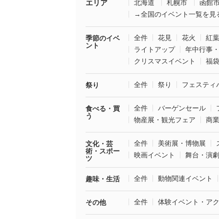
エリア
北海道
札幌市
函館
→全国のイベント一覧を見
全件
花見
花火
紅
季節のイベ
ント
ライトアップ
年中行事
クリスマスイベント
福
全件
祭り
フェスティ
祭り
全件
バーゲンセール
食べる・買
う
物産展・観光フェア
商
全件
美術展・博物展
文化・芸
術・スポー
映画イベント
舞台・演
ツ
全件
動物関連イベント
趣味・生活
全件
体験イベント・ア
その他