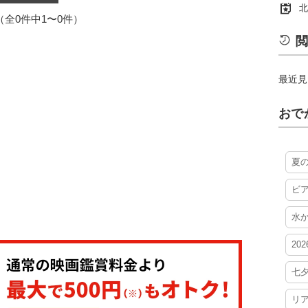
北
1（全0件中1〜0件）
閲
最近見
おで
夏
ビ
水
20
七
リ