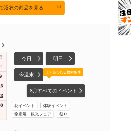
onで浴衣の商品を見る
月
日
今日
明日
2
よく使われる検索条件
今週末
9
16
8月すべてのイベント
23
30
花イベント
体験イベント
物産展・観光フェア
祭り